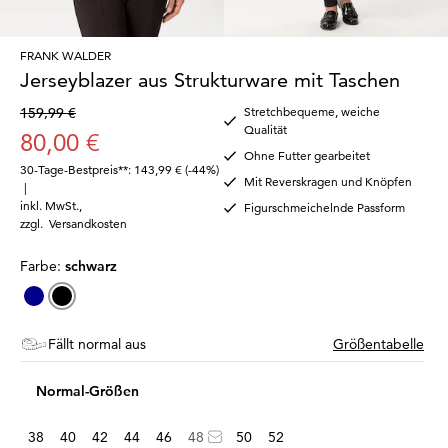
FRANK WALDER
Jerseyblazer aus Strukturware mit Taschen
159,99 €
Stretchbequeme, weiche
Qualität
80,00 €
Ohne Futter gearbeitet
30-Tage-Bestpreis**: 143,99 €
(-44%)
Mit Reverskragen und Knöpfen
|
inkl. MwSt.
,
Figurschmeichelnde Passform
zzgl.
Versandkosten
Farbe:
schwarz
Fällt normal aus
Größentabelle
Normal-Größen
38
40
42
44
46
48
50
52