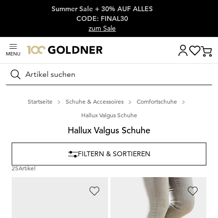
Summer Sale + 30% AUF ALLES
Überspringe Navigation, direkt zum Content
CODE: FINAL30
zum Sale
MENU
Suchen
Startseite
Schuhe & Accessoires
Comfortschuhe
Hallux Valgus Schuhe
Hallux Valgus Schuhe
FILTERN & SORTIEREN
25
Artikel
GOLDNER
WALDLÄUFER
Ballerina in Animal-Optik
Hallux-Sneaker in Leder-Textil-Mix