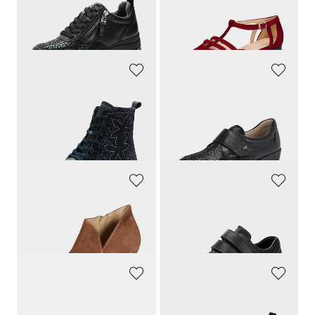
89,95 €
129,95 €
53,97 €
64,97 €
30-Tage-Bestpreis**: 62,97 €
(-14%)
30-Tage-Bestpreis**: 77,97 €
(-16%)
GEMINI
CAPRICE
Stiefeletten mit Reißverschluss und Blumenmuster
Hallux-Slipper mit Klettverschluss
99,95 €
89,95 €
54,98 €
30-Tage-Bestpreis**: 69,97 €
(-21%)
GOLDNER
WALDLÄUFER
Feminine Stiefeletten mit Absatz
Hallux-Schuhe aus Nappa-Leder
139,95 €
130,00 €
WALDLÄUFER
TAMARIS COMFORT
Hallux-Sneaker in Leder-Textil-Mix
Hallux-Sneaker in elastischem Materialmix