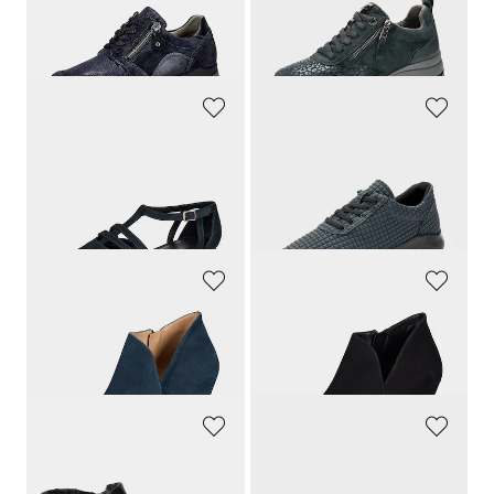
119,95 €
89,95 €
53,97 €
30-Tage-Bestpreis**: 62,97 €
(-14%)
GOLDNER
GOLDNER
Pumps mit Riemchen in Komfort-Weite
Komfort-Sneaker in Waffel-Optik
129,95 €
79,95 €
71,48 €
39,97 €
30-Tage-Bestpreis**: 77,97 €
(-8%)
30-Tage-Bestpreis**: 55,97 €
(-28%)
GOLDNER
GOLDNER
Feminine Stiefeletten mit Absatz
Feminine Stiefeletten mit Absatz
139,95 €
139,95 €
FRANKEN SCHUHE
JOMOS
Stiefeletten aus echtem Leder
Hallux-Slipper mit schimmerndem Blumenmuster