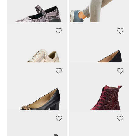
79,95 €
119,95 €
43,98 €
30-Tage-Bestpreis**: 49,57 €
(-11%)
WALDLÄUFER
GOLDNER
Hallux-Sneaker in Leder-Textil-Mix
Pumps aus Leder in Komfort-Weite
119,95 €
129,95 €
GOLDNER
GEMINI
Pumps aus echtem Leder in Komfort-Weite
Stiefeletten mit Reißverschluss und Blumenmuster
129,95 €
99,95 €
84,47 €
54,98 €
30-Tage-Bestpreis**: 98,75 €
(-14%)
30-Tage-Bestpreis**: 69,97 €
(-21%)
TAMARIS COMFORT
GOLDNER
Hallux-Sneaker in elastischem Materialmix
Pumps mit Riemchen in Komfort-Weite