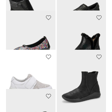
99,95 €
109,95 €
GOLDNER
GOLDNER
Ballerina mit Blümchenmuster
Stiefeletten mit weitem Schaft
49,95 €
79,95 €
34,96 €
47,97 €
30-Tage-Bestpreis**: 39,96 €
(-12%)
30-Tage-Bestpreis**: 55,97 €
(-14%)
JOMOS
GOLDNER
Hallux-Slipper mit Klettverschluss
Stiefeletten mit Reißverschluss
99,95 €
99,95 €
94,95 €
30-Tage-Bestpreis**: 99,95 €
(-5%)
GOLDNER
Komfortschuhe mit Reißverschluss im Reptilien-Look