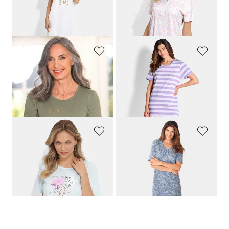
59,95 €
59,95 €
53,96 €
30-Tage-Bestpreis**: 59,95 €
(-10%)
COMTESSA
COMTESSA
Nachthemden im Set aus reiner Baumwolle
Baumwoll-Nachthemden im Set
59,95 €
59,95 €
53,96 €
30-Tage-Bestpreis**: 59,95 €
(-10%)
COMTESSA
COMTESSA
Shorty und Pyjama im Doppelpack
Florales Nachthemd im Doppelpack
69,95 €
69,95 €
62,96 €
34,97 €
30-Tage-Bestpreis**: 69,95 €
(-10%)
30-Tage-Bestpreis**: 41,97 €
(-16%)