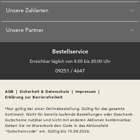
Unsere Zahlarten
Unsere Partner
Bestellservice
Erreichbar täglich von 8:00 bis 20:00 Uhr
09251 / 4647
AGB
|
Sicherheit & Datenschutz
|
Impressum
|
Erklärung zur Barrierefreiheit
*Nur gültig bei einer Onlinebestellung. Gültig für das gesamte 
Sortiment. Nicht für bereits laufende Bestellungen oder Geschenk-
Gutscheine nutzbar und nicht mit anderen Aktionen kombinierbar. 
Geben Sie im Warenkorb den Code in das Aktionsfeld 
"Gutscheincode" ein. Gültig bis 13.08.2026.
