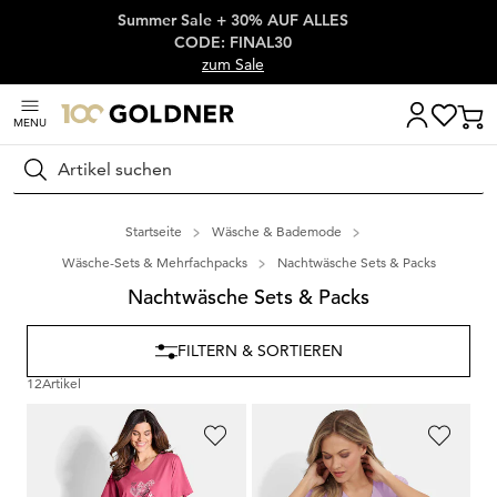
Summer Sale + 30% AUF ALLES
Überspringe Navigation, direkt zum Content
CODE: FINAL30
zum Sale
MENU
Suchen
Startseite
Wäsche & Bademode
Wäsche-Sets & Mehrfachpacks
Nachtwäsche Sets & Packs
Nachtwäsche Sets & Packs
FILTERN & SORTIEREN
12
Artikel
COMTESSA
COMTESSA
Nachthemden im Set aus reiner Baumwolle
Doppelpack aus Shorty und Pyjama