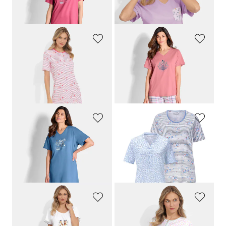
59,95 €
69,95 €
RINGELLA
COMTESSA
Nachthemden im 2er-Pack aus reiner Baumwolle
3-tlg. Nachtwäsche-Set aus Baumwolle
79,95 €
59,95 €
71,96 €
49,95 €
30-Tage-Bestpreis**: 79,95 €
(-10%)
COMTESSA
RINGELLA
Nachthemden im Set aus reiner Baumwolle
Nachthemden im 2er-Pack aus reiner Baumwolle
59,95 €
79,95 €
71,96 €
30-Tage-Bestpreis**: 79,95 €
(-10%)
GOLDNER
COMTESSA
Nachthemden im Doppelpack mit exotischem Frontprint
Nachthemden im 2er-Pack aus Baumwolle