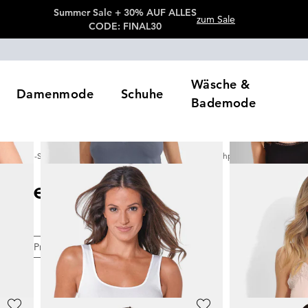
Summer Sale + 30% AUF ALLES
zum Sale
CODE: FINAL30
Wäsche &
Damenmode
Schuhe
Bademode
Wäsche-Sets & Mehrfachpacks
Unterhemden Mehrfachpacks
 Mehrfachpacks
13
Artikel
en
Preis