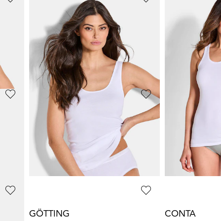
CONTA
CONTA
Trägerhemd mit Spitze im 2er-Pack
Trägerhemd im
41,97 €
24,47 €
69,95 €
34,95 €
30-Tage-Bestpreis**: 48,97 €
(-14%)
NINA V. C.
CONTA
Hemdchen im 2er-Pack
28,95 €
41,97 €
69,95 €
30-Tage-Bestpreis**:
GÖTTING
CONTA