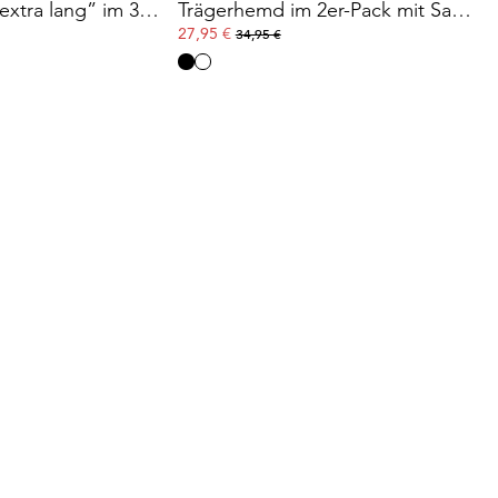
Achselhemd “extra lang” im 3er-Pack
Trägerhemd im 2er-Pack mit Satinabschlüssen
27,95 €
34,95 €