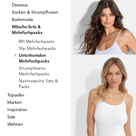
Dessous
Socken & Strumpfhosen
CONTA
Bademode
Trägerhemd im 2er-Pack
Wäsche-Sets &
24,47 €
34,95 €
Mehrfachpacks
BH Mehrfachpacks
Slip Mehrfachpacks
Unterhemden
Mehrfachpacks
Strumpfwaren
CONTA
Merhrfachpacks
Achselhemd im 3er-Pack
Nachtwäsche Sets &
24,47 €
34,95 €
Packs
Topseller
30-Tage-Bestpreis**: 27,95 €
(-12%)
Marken
Inspiration
Sale
Wohnen
GÖTTING