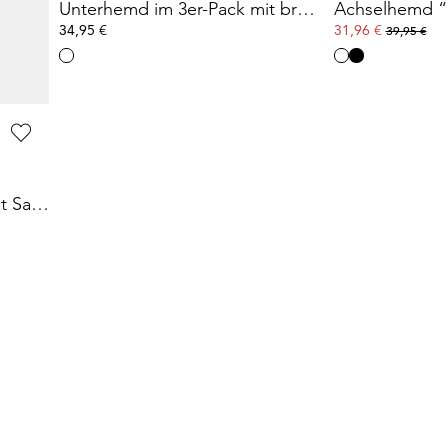
Unterhemd im 3er-Pack mit Spaghettiträgern
Unterhemd im 3er-Pack mit breiten Trägern
34,95 €
31,96 €
39,95 €
Trägerhemd im 2er-Pack mit Satinabschlüssen