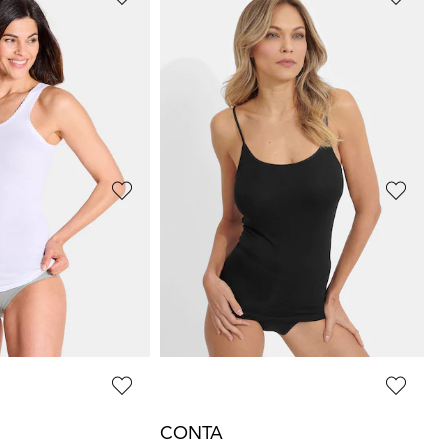
CONTA
 2er-Pack
Achselhemd “extra lang” im 3er-Pack
31,96 €
39,95 €
SPEIDEL
Trägerhemd mit Spitze im 2er-Pack
Achselhemd im 2er-Pack
29,95 €
 48,97 €
(-14%)
CONTA