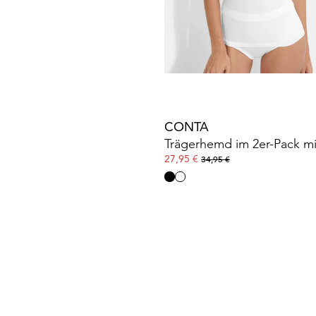
24,47 €
34,95 €
30-Tage-Bestpreis**: 27,95 €
(-12%)
CONTA
27,95 €
34,95 €