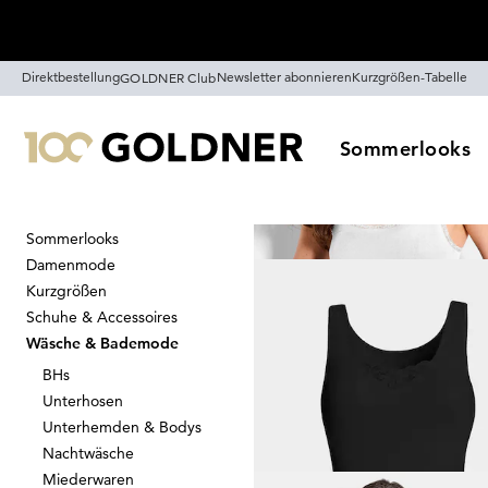
Überspringe Navigation, direkt zum Content
Direktbestellung
Newsletter abonnieren
Kurzgrößen-Tabelle
GOLDNER Club
Sommerlooks
Sommerlooks
Startseite
Wäsche & Bademode
Damenmode
Unterhemden
Kurzgrößen
Schuhe & Accessoires
Wäsche & Bademode
BHs
Sortieren
Sale
Farb
Unterhosen
Unterhemden & Bodys
Nachtwäsche
Miederwaren