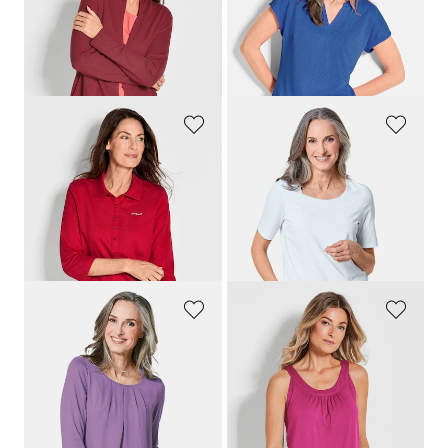
139,95 €
59,95 €
89,95 €
39,95 €
+ 5
Laagste prijs van de afgelopen 30
dagen**: 109,95 €
(-18%)
GOLDNER
GOLDNER
Poloshirt van eersteklas piquéstof
Verzorgd shirt dat mooi in model blijft
99,95 €
54,95 €
49,95 €
44,95 €
+ 2
+ 5
Laagste prijs van de afgelopen 30
Laagste prijs van de afgelopen 30
dagen**: 59,95 €
(-16%)
dagen**: 54,95 €
(-18%)
GOLDNER
GOLDNER
Verzorgd shirt in elegante blouselook
Twee topjes
89,95 €
49,95 €
49,95 €
39,95 €
+ 12
Laagste prijs van de afgelopen 30
Laagste prijs van de afgelopen 30
dagen**: 49,95 €
(-20%)
dagen**: 89,95 €
(-44%)