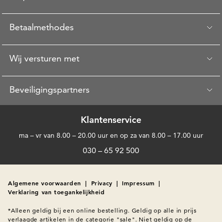
Betaalmethodes
Wij versturen met
Beveiligingspartners
Klantenservice
ma – vr van 8.00 – 20.00 uur en op za van 8.00 – 17.00 uur
030 – 65 92 500
Algemene voorwaarden
|
Privacy
|
Impressum
|
Verklaring van toegankelijkheid
*Alleen geldig bij een online bestelling. Geldig op alle in prijs 
verlaagde artikelen in de categorie "sale". Niet geldig op de 