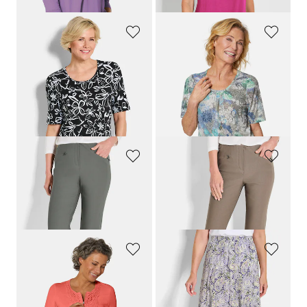
GOLDNER
GOLDNER
Jersey shirt met bloemenmotief
Fascinerend shirt met etskant
59,95 €
69,95 €
39,95 €
44,95 €
Laagste prijs van de afgelopen 30
dagen**: 69,95 €
(-35%)
GOLDNER
GOLDNER
Smalle bengaline broek
LOUISA
, aan de binnenkant geruwd
Smalle bengaline broek
LOUISA
, aan de binnenkant geruwd
109,95 €
109,95 €
+ 2
+ 2
GOLDNER
GOLDNER
Shirt met ronde hals en gehaakt kant
Zwierig wijde banenrok van jersey
59,95 €
119,95 €
39,95 €
69,95 €