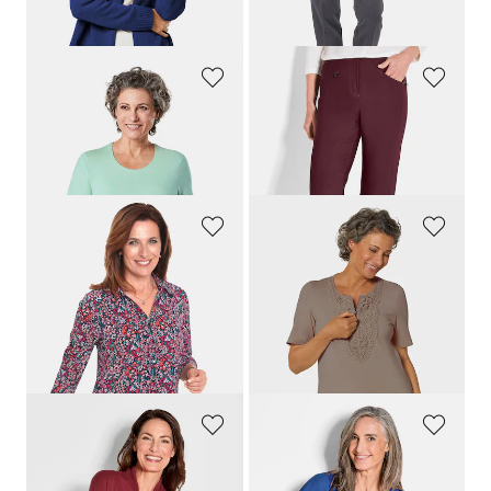
dagen**: 109,95 €
(-18%)
GOLDNER
GOLDNER
Basic shirt van puur katoen
Smalle bengaline broek
LOUISA
, aan de binnenkant geruwd
39,95 €
109,95 €
+ 5
+ 2
GOLDNER
GOLDNER
Onderhoudsarme blouse met 3/4-mouwen
Shirt met ronde hals en gehaakt kant
59,95 €
59,95 €
44,95 €
24,95 €
+ 1
Laagste prijs van de afgelopen 30
dagen**: 49,95 €
(-10%)
GOLDNER
GOLDNER
Tricot jasje van merinowol
Shirt van luchtige viscose-jersey