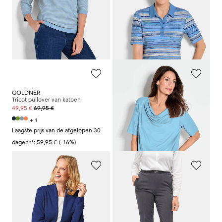
GOLDNER
GOLDNER
Tricot jasje van merinowol
Gestreept poloshirt van viscose-jersey
139,95 €
79,95 €
44,95 €
+ 5
Laagste prijs van de afgelopen 30
dagen**: 54,95 €
(-18%)
GOLDNER
GOLDNER
Tricot pullover van katoen
Shirt met watervalhals
69,95 €
59,95 €
49,95 €
39,95 €
+ 1
+ 1
Laagste prijs van de afgelopen 30
Laagste prijs van de afgelopen 30
dagen**: 59,95 €
(-16%)
dagen**: 49,95 €
(-20%)
GOLDNER
GOLDNER
Tricot jasje van merinowol
Chique Professlan broek
CARLA
139,95 €
99,95 €
89,95 €
+ 1
+ 5
Laagste prijs van de afgelopen 30