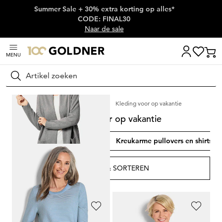
Summer Sale + 30% extra korting op alles*
Skip naar hoofdinhoud
CODE: FINAL30
Naar de sale
MENU
Zoeken
Thuis
Damesmode
Kleding voor op vakantie
Kleding voor op vakantie
Broeken voor op vakantie
Kreukarme pullovers en shirts
FILTER & SORTEREN
510
artikelen