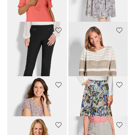
+ 1
Laagste prijs van de afgelopen 30
Laagste prijs van de afgelopen 30
dagen**: 119,95 €
(-41%)
dagen**: 49,95 €
(-20%)
GOLDNER
GOLDNER
Smalle bengaline broek
LOUISA
, aan de binnenkant geruwd
Tricot pullover met blokstrepen
109,95 €
99,95 €
54,95 €
+ 2
Laagste prijs van de afgelopen 30
dagen**: 69,95 €
(-21%)
GOLDNER
GOLDNER
Jersey shirt met millefleursprint
Comfortabele, gedessineerde rok met rondom elastische tailleband
79,95 €
99,95 €
54,95 €