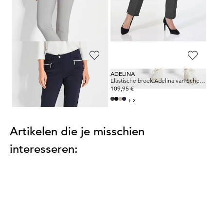
119,95 €
119,95 €
69,95 €
Laagste prijs van de afgelopen 30
dagen**: 119,95 €
(-41%)
GOLDNER
ADELINA
Corrigerende broek BELLA met smalle pijpen
Elastische broek Adelina van Scheiter
119,95 €
109,95 €
+ 2
Artikelen die je misschien
interesseren: