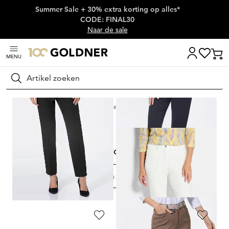
Summer Sale + 30% extra korting op alles*
Skip naar hoofdinhoud
CODE: FINAL30
Naar de sale
MENU
Zoeken
Thuis
Korte maten
Broeken
Corrigerende broeken
KORTE MATEN
Corrigerende broeken
FILTER & SORTEREN
10
artikelen