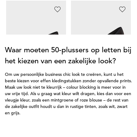
JANA
JANA
G
Pumps met decoratieve gesp
Pumps met glanzende folieprint
Pu
59,95 €
59,95 €
41,97 €
4
Waar moeten 50-plussers op letten bij
het kiezen van een zakelijke look?
Om uw persoonlijke business chic look te creëren, kunt u het
beste kiezen voor effen kledingstukken zonder opvallende prints.
Maak uw look niet te kleurrijk – colour blocking is meer voor in
uw vrije tijd. Als u graag wat kleur wilt dragen, kies dan voor een
vleugje kleur, zoals een mintgroene of roze blouse – de rest van
de zakelijke outfit houdt u dan in rustige tinten, zoals wit, zwart
en grijs.