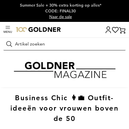
Summer Sale + 30% extra korting op alles*
Skip naar hoofdinhoud
CODE: FINAL30
Naar de sale
MENU
Zoeken
Business Chic 👩‍💼 Outfit-
ideeën voor vrouwen boven
de 50