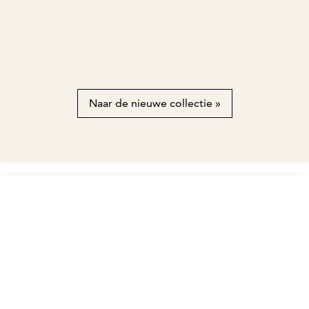
Naar de nieuwe collectie »
Naar het artikel Wees de perfecte gast: wat u niet mag ve