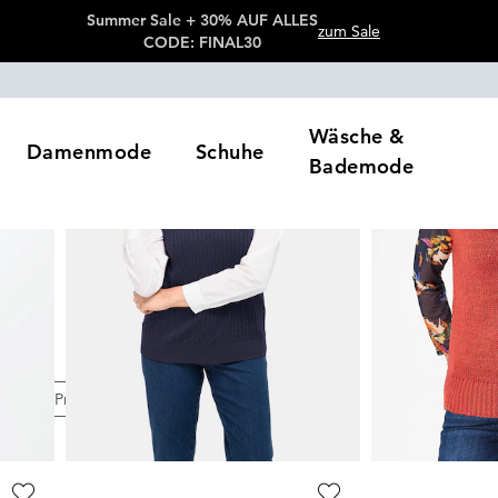
Summer Sale + 30% AUF ALLES
zum Sale
CODE: FINAL30
Wäsche &
Damenmode
Schuhe
Bademode
& Pullover
Pullunder
en
Preis