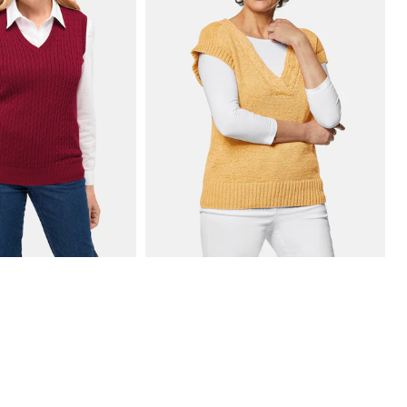
Pullunder mit zeitlosem Zopfmuster
Trageangenehmer Pullunder mit modischem Ausschnitt
29,95 €
69,95 €
30-Tage-Bestpreis**: 39,95 €
(-25%)