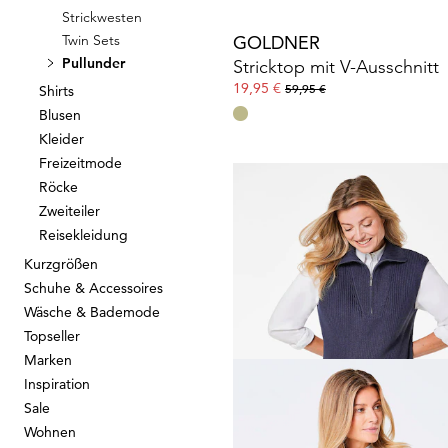
Strickwesten
Twin Sets
GOLDNER
Pullunder
Stricktop mit V-Ausschnitt
19,95 €
59,95 €
Shirts
Blusen
Kleider
Freizeitmode
Röcke
Zweiteiler
Reisekleidung
GOLDNER
Kurzgrößen
39,95 €
59,95 €
Schuhe & Accessoires
Wäsche & Bademode
Topseller
30-Tage-Bestpreis**: 49,95 €
(-20%)
Marken
Inspiration
Sale
Wohnen
GOLDNER