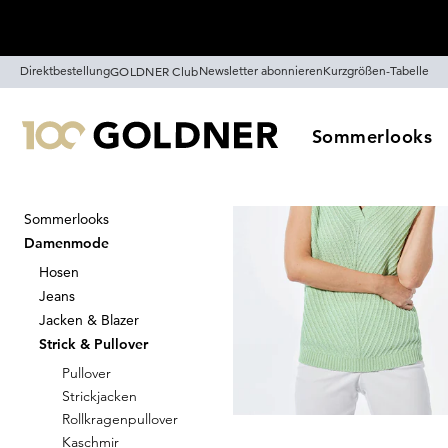
Überspringe Navigation, direkt zum Content
Direktbestellung
Newsletter abonnieren
Kurzgrößen-Tabelle
GOLDNER Club
Sommerlooks
Sommerlooks
Startseite
Damenmode
Strick 
Damenmode
Pullunder
Hosen
12
Artikel
Jeans
Jacken & Blazer
Strick & Pullover
Sortieren
Sale
Farb
Pullover
Strickjacken
Rollkragenpullover
Kaschmir