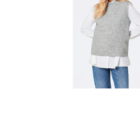
39,95 €
59,95 €
+ 1
30-Tage-Bestpreis**: 49,95 €
(-20%)