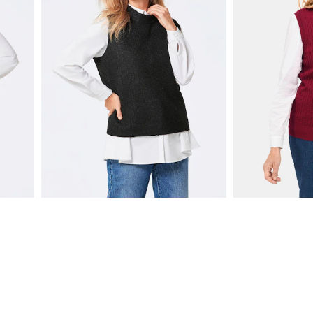
Rippstrick Pullunder mit Stehkragen
Rippstrick Pullunder mit Stehkragen
39,95 €
39,95 €
59,95 €
+ 1
30-Tage-Bestpreis**: 49,95 €
(-20%)