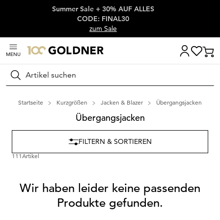
Summer Sale + 30% AUF ALLES
Überspringe Navigation, direkt zum Content
CODE: FINAL30
zum Sale
MENU
Suchen
Startseite
Kurzgrößen
Jacken & Blazer
Übergangsjacken
Übergangsjacken
FILTERN & SORTIEREN
111
Artikel
Wir haben leider keine passenden
Produkte gefunden.