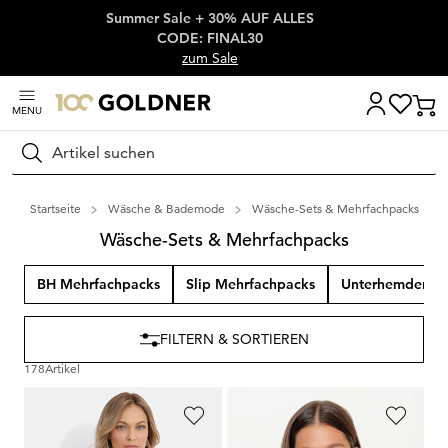
Summer Sale + 30% AUF ALLES
Überspringe Navigation, direkt zum Content
CODE: FINAL30
zum Sale
MENU
Suchen
Startseite
Wäsche & Bademode
Wäsche-Sets & Mehrfachpacks
Wäsche-Sets & Mehrfachpacks
BH Mehrfachpacks
Slip Mehrfachpacks
Unterhemden M
FILTERN & SORTIEREN
178
Artikel