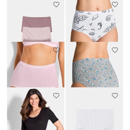
SLOGGI
GOLDNER
Hüftslip im 3er-Pack
Baumwoll-Taillenslip im Mehrfachpack
24,95 €
29,95 €
19,96 €
14,97 €
30-Tage-Bestpreis**: 24,95 €
(-20%)
30-Tage-Bestpreis**: 17,97 €
(-16%)
SLOGGI
GOLDNER
Taillenslip im 4er-Pack
Baumwoll-Taillenslip im Mehrfachpack
47,95 €
34,95 €
24,47 €
30-Tage-Bestpreis**: 27,95 €
(-12%)
CONTA
SPEIDEL
Kurzarm-Body im 2er-Pack
Panty im 2er-Pack
54,95 €
19,95 €
13,97 €
30-Tage-Bestpreis**: 15,95 €
(-12%)