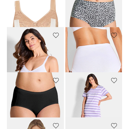
SUSA
GOLDNER
Bügelloser Komfort-BH im Doppelpack
Baumwoll-Taillenslip im Mehrfachpack
39,95 €
24,95 €
NATURANA
GÖTTING
Bügelloser Soft-BH aus Baumwolle im Doppelpack
Taillenslip im 3er-Pack mit Motivspitze
49,95 €
19,95 €
34,96 €
15,95 €
30-Tage-Bestpreis**: 39,96 €
(-12%)
30-Tage-Bestpreis**: 17,96 €
(-11%)
NINA V. C.
COMTESSA
Taillenslip im 4er-Pack
Baumwoll-Nachthemden im Set
29,95 €
59,95 €
20,97 €
53,96 €
30-Tage-Bestpreis**: 23,96 €
(-12%)
30-Tage-Bestpreis**: 59,95 €
(-10%)