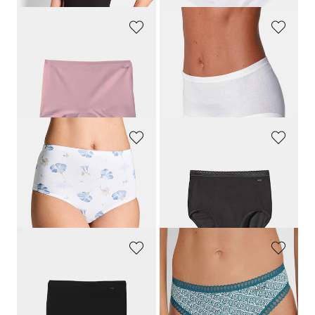
SLOGGI
NINA V. C.
Shorts im 3er-Pack
Taillenslip im 3er-Pack
25,95 €
28,95 €
15,56 €
20,27 €
30-Tage-Bestpreis**: 18,17 €
(-14%)
30-Tage-Bestpreis**: 23,16 €
(-12%)
GOLDNER
MEY
Baumwoll-Taillenslip im Mehrfachpack
Taillenslip im 2er-Pack
24,95 €
29,95 €
17,46 €
20,97 €
30-Tage-Bestpreis**: 19,96 €
(-12%)
30-Tage-Bestpreis**: 23,96 €
(-12%)
MEY
SLOGGI
Nahtloser Taillenslip
Jazzpant im 3er-Pack aus Baumwolle
33,95 €
24,95 €
23,77 €
17,46 €