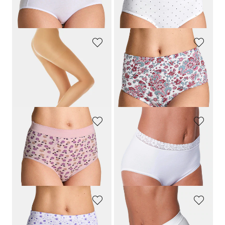
30-Tage-Bestpreis**: 23,96 €
(-12%)
ESDA
GOLDNER
5er Pack Feinstrumpfhose 20 DEN
Baumwoll-Taillenslip im Mehrfachpack
19,95 €
29,95 €
15,95 €
20,97 €
30-Tage-Bestpreis**: 17,96 €
(-11%)
30-Tage-Bestpreis**: 23,95 €
(-12%)
GOLDNER
SPEIDEL
Baumwoll-Bauchwegslip im Mehrfachpack
Taillenslip im 2er-Pack
34,95 €
24,95 €
17,47 €
19,96 €
30-Tage-Bestpreis**: 20,97 €
(-16%)
30-Tage-Bestpreis**: 22,46 €
(-11%)
GOLDNER
SLOGGI