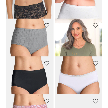
NINA V. C.
SPEIDEL
Taillenslip aus Bio-Baumwolle im 2er-Pack
Pagenslip im 2er-Pack
39,95 €
19,95 €
GOLDNER
COMTESSA
Baumwoll-Hüftslip im Mehrfachpack
Nachthemden im Set aus reiner Baumwolle
34,95 €
59,95 €
17,47 €
30-Tage-Bestpreis**: 20,97 €
(-16%)
GOLDNER
TRIUMPH
Taillenslip im 7er-Pack
Taillenslip im 2er-Pack
34,95 €
24,95 €
17,46 €
+ 1
30-Tage-Bestpreis**: 19,96 €
(-12%)