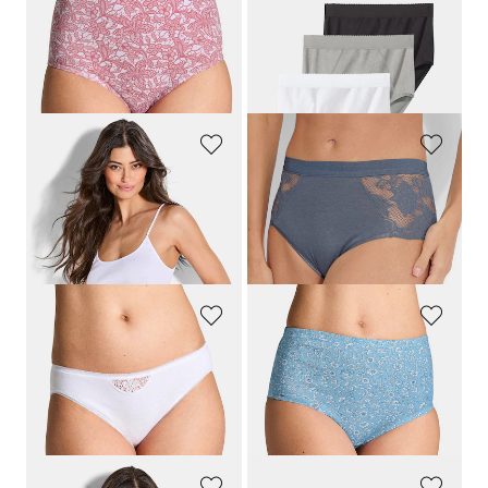
GOLDNER
GOLDNER
Baumwoll-Taillenslip im Mehrfachpack
Bauchweg-Slip im 7er-Pack
34,95 €
34,95 €
17,47 €
20,97 €
+ 2
30-Tage-Bestpreis**: 20,97 €
(-16%)
30-Tage-Bestpreis**: 24,47 €
(-14%)
GÖTTING
CONTA
Unterhemd im 3er-Pack mit Spaghettiträgern
Taillenslip im 2er-Pack aus Modal
34,95 €
59,95 €
24,47 €
30-Tage-Bestpreis**: 27,95 €
(-12%)
NINA V. C.
GOLDNER
Jazzpant im 3er-Pack
Baumwoll-Taillenslip im Mehrfachpack
26,95 €
34,95 €
18,87 €
24,47 €
30-Tage-Bestpreis**: 21,56 €
(-12%)
30-Tage-Bestpreis**: 27,95 €
(-12%)