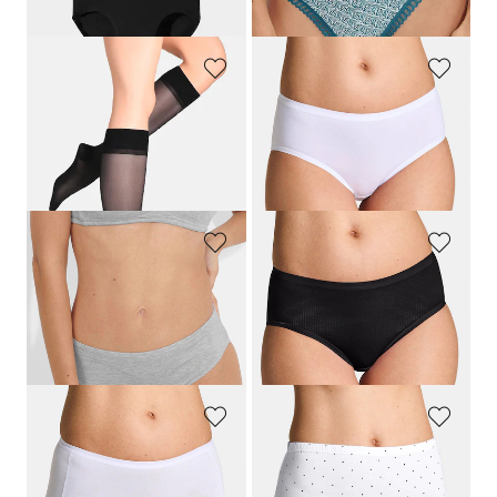
30-Tage-Bestpreis**: 27,16 €
(-12%)
30-Tage-Bestpreis**: 19,96 €
(-12%)
WILOX STRUMPFWAREN
TRIUMPH
Leichte Kompressions-Kniestrümpfe im 2er-Pack
Baumwoll-Taillenslip mit Elasthan im 2er-Pack
17,95 €
22,00 €
14,36 €
11,00 €
30-Tage-Bestpreis**: 16,16 €
(-11%)
30-Tage-Bestpreis**: 13,20 €
(-16%)
NINA V. C.
TRIUMPH
Jazzpant im 2er-Pack
Baumwoll-Taillenslip mit Elasthan im 2er-Pack
19,95 €
22,00 €
11,97 €
11,00 €
30-Tage-Bestpreis**: 13,97 €
(-14%)
30-Tage-Bestpreis**: 13,20 €
(-16%)
NINA V. C.
GOLDNER
Taillenslip im 4er-Pack
Baumwoll-Taillenslip im Mehrfachpack
29,95 €
24,95 €
20,97 €