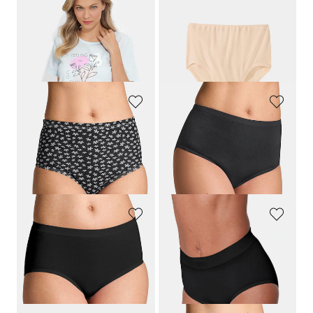
COMTESSA
MEY
Shorty und Pyjama im Doppelpack
Taillenslip im 2er-Pack
69,95 €
25,95 €
62,96 €
30-Tage-Bestpreis**: 69,95 €
(-10%)
GOLDNER
GOLDNER
Baumwoll-Taillenslip im Mehrfachpack
Hüftslip im 7er-Pack
34,95 €
34,95 €
17,47 €
24,47 €
+ 1
30-Tage-Bestpreis**: 20,97 €
(-16%)
30-Tage-Bestpreis**: 27,95 €
(-12%)
CONTA
SLOGGI
Taillenslip im 3er-Pack
Taillenslip im 2er-Pack
29,95 €
27,95 €
20,97 €
30-Tage-Bestpreis**: 23,96 €
(-12%)