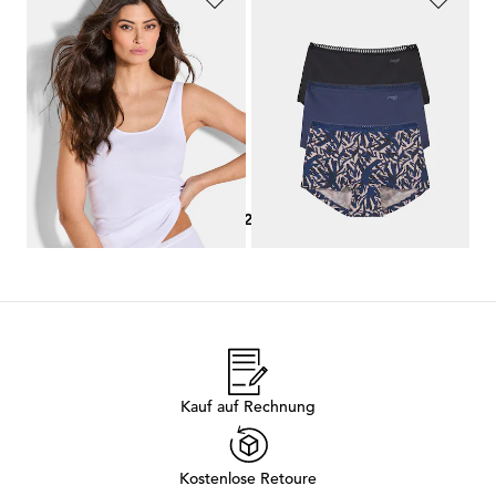
GÖTTING
SLOGGI
Unterhemd im 3er-Pack mit breiten Trägern
Hüftslip im 3er-Pack
34,95 €
24,95 €
19,96 €
30-Tage-Bestpreis**: 24,95 €
(-20%)
1
2
3
Kauf auf Rechnung
Kostenlose Retoure