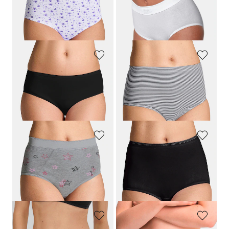
Baumwoll-Hüftslip im Mehrfachpack
Taillenslip im 2er-Pack
34,95 €
27,95 €
24,47 €
30-Tage-Bestpreis**: 27,96 €
(-12%)
NINA V. C.
GOLDNER
Hüftslip im 4er-Pack
Baumwoll-Taillenslip im Mehrfachpack
29,95 €
34,95 €
20,97 €
30-Tage-Bestpreis**: 23,96 €
(-12%)
GOLDNER
SPEIDEL
Baumwoll-Bauchwegslip im Mehrfachpack
Pagenslip im 2er-Pack
24,95 €
19,95 €
17,46 €
15,96 €
30-Tage-Bestpreis**: 19,96 €
(-12%)
30-Tage-Bestpreis**: 19,95 €
(-20%)