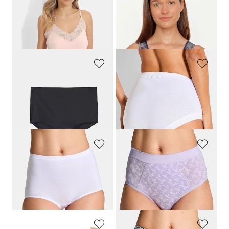
CONTA
SUSA
Trägerhemd mit Spitze im 2er-Pack
Bügelloser Entlastungs-BH im 2er-Pack
69,95 €
54,95 €
41,97 €
38,46 €
30-Tage-Bestpreis**: 48,97 €
(-14%)
30-Tage-Bestpreis**: 43,96 €
(-12%)
SPEIDEL
GÖTTING
Panty im 2er-Pack
Taillenslip im 3er-Pack aus Baumwolle
19,95 €
17,95 €
13,97 €
30-Tage-Bestpreis**: 15,95 €
(-12%)
SPEIDEL
GOLDNER
Pagenslip im 2er-Pack
Baumwoll-Bauchwegslip im Mehrfachpack
19,95 €
34,95 €
24,47 €
30-Tage-Bestpreis**: 27,95 €
(-12%)