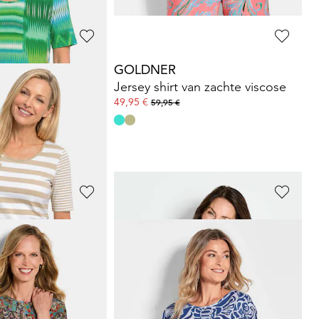
GOLDNER
Gestreept shirt van katoen-modal
Jersey shirt van zachte viscose
49,95 €
59,95 €
afgelopen 30 dagen**:
GOLDNER
Shirt van viscose met zigzagpatroon
Gestreept shirt van viscose-jersey
39,95 €
59,95 €
+ 1
Laagste prijs van de afgelopen 30 dagen**:
49,95 €
(-20%)