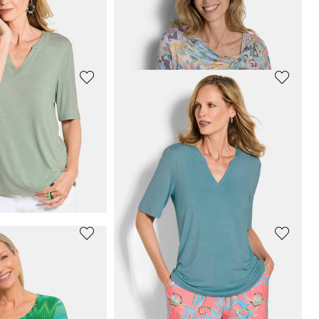
Zomershirt van onderhoudsarm viscose-jersey
Gestreept shirt van zachte katoenmix
39,95 €
69,95 €
GOLDNER
Figuurvriendelijk gedessineerd tuniekshirt
Shirt van viscose-jersey
19,95 €
69,95 €
Laagste prijs van de afgelopen 30 dagen**:
24,95 €
(-20%)
GOLDNER
an zachte viscose
Jersey shirt met knoopdetail
59,95 €
89,95 €