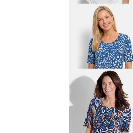
GOLDNER
Twee basic topjes
39,95 €
49,95 €
Laagste prijs van de afgelopen 30 dagen
49,95 €
(-20%)
GOLDNER
49,95 €
89,95 €