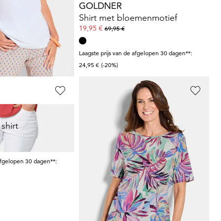
GOLDNER
Verzorgd topje dat mooi in model blijft
Shirt met bloemenmotief
19,95 €
69,95 €
Laagste prijs van de afgelopen 30 dagen**:
24,95 €
(-20%)
GOLDNER
shirt
Twee jersey shirts
69,95 €
89,95 €
afgelopen 30 dagen**:
Laagste prijs van de afgelopen 30 dagen**:
59,95 €
(+17%)