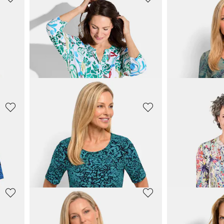
GOLDNER
GOLDNER
Jersey shirt met gebloemde print
Shirt van viscose met artistieke print
39,95 €
39,95 €
69,95 €
69,95 €
**:
GOLDNER
GOLDNER
Viscose shirt met bloemen- en bladerprint
39,95 €
39,95 €
69,95 €
69,95 €
GOLDNER
GOLDNER