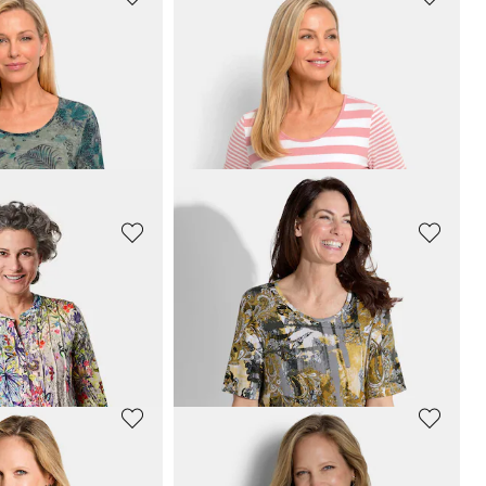
GOLDNER
Shirt van viscose met minimalistische geometrische print
Shirt met bloemenprint allover
49,95 €
59,95 €
GOLDNER
Katoenen shirt met grafische print
Shirt van viscose met een frisse all-over print
39,95 €
69,95 €
GOLDNER