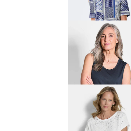
GOLDNER
39,95 €
69,95 €
GOLDNER
Gedessineerd shirt
12,95 €
69,95 €
Laagste prijs van de afgelopen 30 dagen
24,95 €
(-48%)