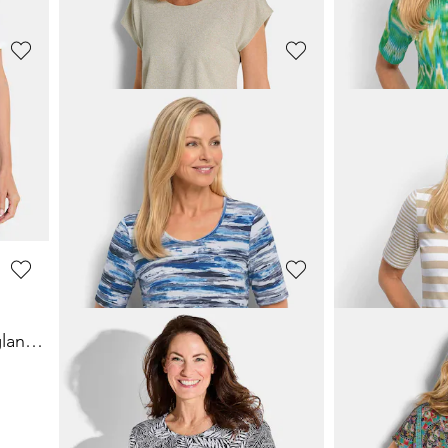
GOLDNER
GOLDNER
Shirt van viscose met een frisse all-over print
Shirt van viscose met een spannende 3D-print
39,95 €
19,95 €
69,95 €
69,95 €
Laagste prijs van de 
24,95 €
(-20%)
GOLDNER
GOLDNER
Maritiem, jersey shirt met glansdetails
Topje met schitterende glans
49,95 €
39,95 €
69,95 €
69,95 €