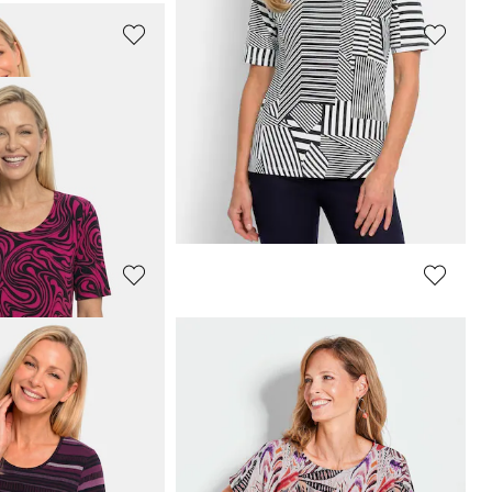
GOLDNER
met stippenpatroon
Sweatshirt met Ottomaanse structuur en jungleprint
59,95 €
109,95 €
afgelopen 30 dagen**:
Laagste prijs van de afgelopen 30 dagen**:
69,95 €
(-14%)
GOLDNER
rvalhals
Viscose shirt met abstracte streepjesprint
39,95 €
69,95 €
afgelopen 30 dagen**: