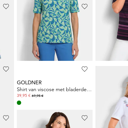
GOLDNER
GOLDNER
Shirt met aangerimpelde mouwen
Jersey shirt 
24,95 €
39,95 €
59,95 €
69,95 €
**:
GOLDNER
GOLDNER
Chic blouseshirt met glittersteentjes
Shirt van viscose met bladerdessin
39,95 €
39,95 €
69,95 €
69,95 €