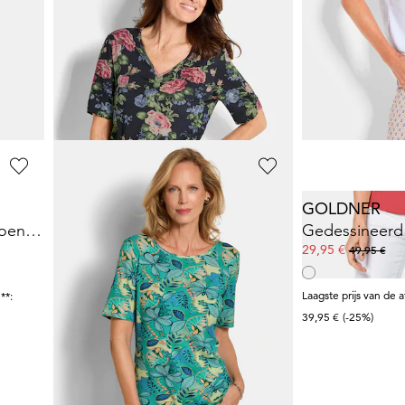
GOLDNER
GOLDNER
Shirt van viscose met modieuze animalprint
Gebloemd, jersey shirt met plooien
49,95 €
29,95 €
59,95 €
44,95 €
+ 5
Laagste prijs van de afgelopen 30 dagen**:
59,95 €
(-16%)
GOLDNER
GOLDNER
Gedessineerd shirt van katoen-jersey
Jersey shirt met boothals
Gedessineerd 
59,95 €
29,95 €
89,95 €
49,95 €
Laagste prijs van de afgelopen 30 dagen**:
Laagste prijs van de 
**:
99,95 €
(-40%)
39,95 €
(-25%)