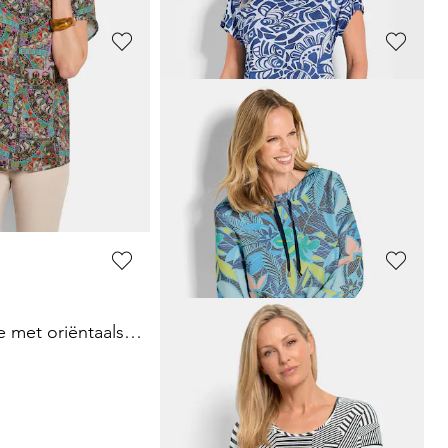
GOLDNER
Gestreept shirt van zachte katoenmix
Jersey shirt met minimal ruitpatroon
39,95 €
69,95 €
GOLDNER
Viscose blouse met oriëntaalse print
Gedessineerd shirt van katoen-jersey
49,95 €
59,95 €