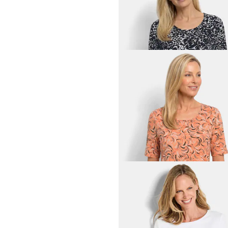
Jersey shirt met animal-pri
39,95 €
69,95 €
GOLDNER
Viscose shirt met luipaardp
39,95 €
69,95 €
GOLDNER
Viscose shirt met luipaardp
39,95 €
69,95 €