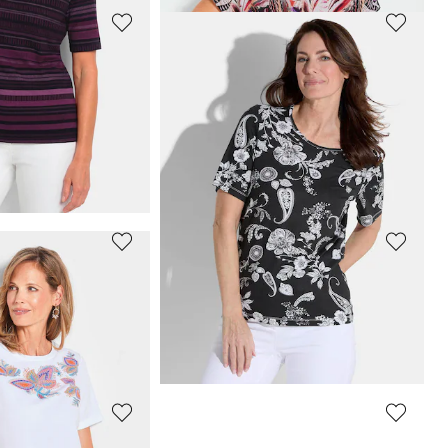
GOLDNER
met gedurfd patroon
Jersey shirt met millefleursprint
19,95 €
69,95 €
Laagste prijs van de afgelopen 30 dagen**:
24,95 €
(-20%)
GOLDNER
Katoenen shirt met een opvallend streeppatroon
Blouseshirt met een uitgekiend geplaatste print
39,95 €
69,95 €