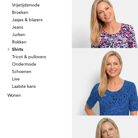
Vrijetijdsmode
Broeken
GOLDNER
Jasjes & blazers
Jeans
12,95 €
69,95 €
Jurken
Rokken
Laagste prijs van de afgelopen 30 dagen
Shirts
39,95 €
(-67%)
Tricot & pullovers
Ondermode
Schoenen
Live
GOLDNER
Laatste kans
Shirt met watervalhals
49,95 €
69,95 €
Wonen
GOLDNER