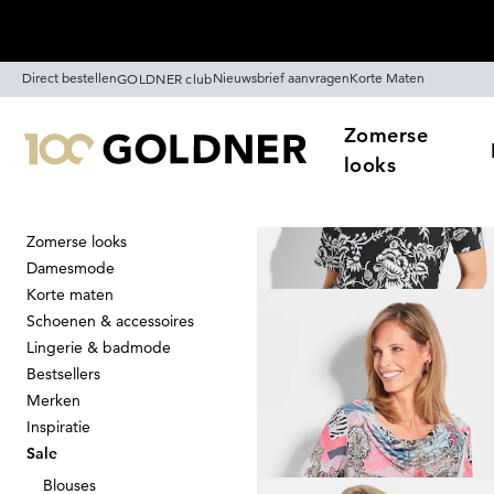
Skip naar hoofdinhoud
Direct bestellen
Nieuwsbrief aanvragen
Korte Maten
GOLDNER club
Zomerse
looks
Zomerse looks
Thuis
Sale
Shirts
Damesmode
Shirts
Korte maten
426
artikelen
Schoenen & accessoires
Lingerie & badmode
Bestsellers
Sorteer Op
Sale
Kl
Merken
Inspiratie
Sale
Blouses