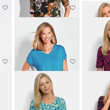
GOLDNER
GOLDNER
Shirt van viscose met een artistieke all-over print
Shirt van viscose met geometrische minimal print
Zomers shirt 
39,95 €
29,95 €
69,95 €
69,95 €
Laagste prijs van de 
39,95 €
(-25%)
GOLDNER
GOLDNER
Shirt van aangename viscose
Shirt met wate
19,95 €
39,95 €
69,95 €
59,95 €
+ 1
**:
Laagste prijs van de afgelopen 30 dagen**:
Laagste prijs van de 
24,95 €
(-20%)
49,95 €
(-20%)