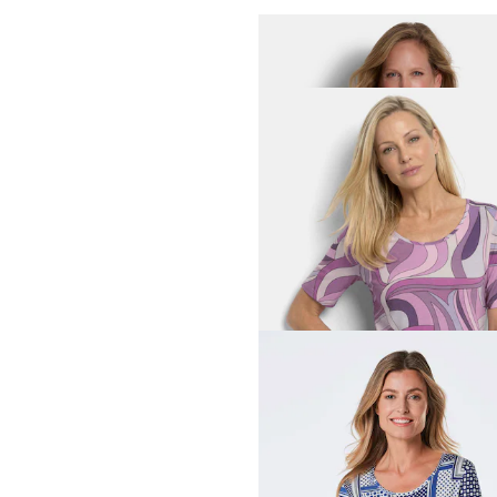
GOLDNER
Shirt van etskant, met boo
49,95 €
69,95 €
Laagste prijs van de afgelopen 30 dagen
59,95 €
(-16%)
GOLDNER
Jersey shirt met watervalha
49,95 €
69,95 €