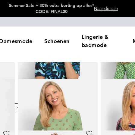
Summer Sale + 30% extra korting op alles*
Naar de sale
CODE: FINAL30
Lingerie &
Damesmode
Schoenen
badmode
eur
Prijzen