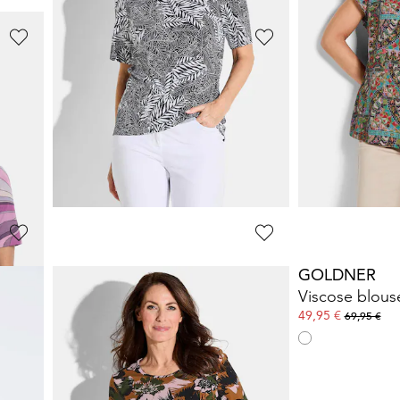
GOLDNER
GOLDNER
thals
Shirt van zachte katoenen jersey met aquarelprint
39,95 €
39,95 €
69,95 €
69,95 €
**:
GOLDNER
GOLDNER
ls
Shirt met bladerprint
19,95 €
49,95 €
69,95 €
69,95 €
Laagste prijs van de afgelopen 30 dagen**:
24,95 €
(-20%)