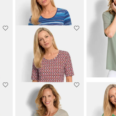
nt
Tuniek met kleurrijke print allover
69,95 €
39,95 €
109,95 €
69,95 €
GOLDNER
GOLDNER
rint
Viscose shirt met luipaardprint
39,95 €
59,95 €
69,95 €
89,95 €
GOLDNER
GOLDNER
rint
Shirt van viscose met kleurrijk streeppatroon
Jersey shirt v
39,95 €
49,95 €
69,95 €
59,95 €