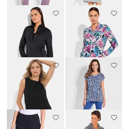
LINEA PRIMERO - LPO
COMODO
Licht vrijetijdsjack met horizontale ribstructuur
Blouson van viscose-jersey
59,95 €
89,95 €
41,96 €
53,97 €
Laagste prijs van de afgelopen 30
dagen**: 62,96 €
(-14%)
PLANTIER
COMODO
Shortama-set van katoen-mousseline
Vrijetijdsensemble met plooidetails op de pijpen
99,95 €
89,95 €
79,95 €
64,95 €
Laagste prijs van de afgelopen 30
Laagste prijs van de afgelopen 30
dagen**: 89,95 €
(-11%)
dagen**: 69,95 €
(-7%)
PLANTIER
PLANTIER