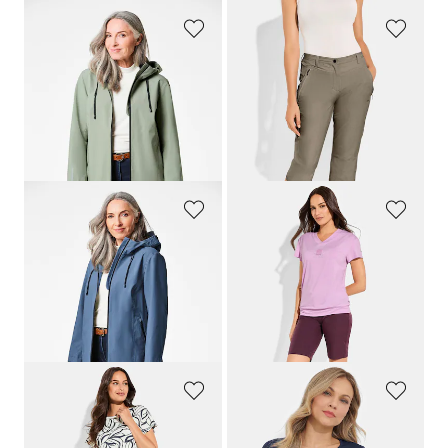
GOLDNER
LINEA PRIMERO - LPO
Waterdichte, functionele jas met reflectoren
Vrijetijdsbroek van Active-stretchmateriaal
209,95 €
59,95 €
139,95 €
41,96 €
Laagste prijs van de afgelopen 30
dagen**: 189,95 €
(-26%)
GOLDNER
LINEA PRIMERO - LPO
Waterdichte, functionele jas met reflectoren
Bermuda van Active-stretchmateriaal
209,95 €
54,95 €
139,95 €
38,46 €
Laagste prijs van de afgelopen 30
dagen**: 189,95 €
(-26%)
LINEA PRIMERO - LPO
PLANTIER
Vrijetijdsbroek van Active-stretchmateriaal
Set van shirt en topje