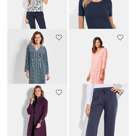
59,95 €
59,95 €
41,96 €
47,96 €
Laagste prijs van de afgelopen 30
dagen**: 50,96 €
(-5%)
COMODO
PLANTIER
Nicky badjas met ritssluiting
Nachthemd met 3/4-mouwen
119,95 €
69,95 €
71,97 €
62,96 €
Laagste prijs van de afgelopen 30
Laagste prijs van de afgelopen 30
dagen**: 83,97 €
(-14%)
dagen**: 69,95 €
(-10%)
GOLDNER
GOLDNER
Waterdichte, functionele jas met reflectoren
Vrijetijdsbroek van dichte viscose-jersey
209,95 €
109,95 €
139,95 €
76,97 €
Laagste prijs van de afgelopen 30
Laagste prijs van de afgelopen 30
dagen**: 189,95 €
(-26%)
dagen**: 87,96 €
(-12%)