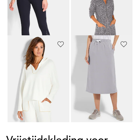
Legging in een set van 2
Badjas met ritssluiting en platte kraag
69,95 €
109,95 €
54,95 €
65,97 €
Laagste prijs van de afgelopen 30
Laagste prijs van de afgelopen 30
dagen**: 59,95 €
(-8%)
dagen**: 76,97 €
(-14%)
GOLDNER
BARBARA LEBEK
Sweatshirt met sierbies
Sweatrok van katoen met rijgkoord
89,95 €
89,95 €
62,96 €
40,48 €
Laagste prijs van de afgelopen 30
dagen**: 58,47 €
(-30%)
1
2
3