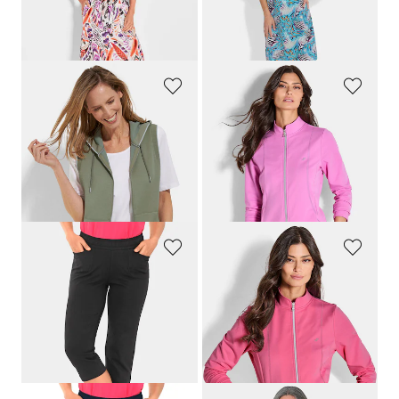
Laagste prijs van de afgelopen 30
dagen**: 99,95 €
(-10%)
BARBARA LEBEK
JOY
Sweatvest met een capuchon en kangoeroezakken
Sweatjack met een opstaande kraag
99,95 €
89,95 €
49,97 €
44,95 €
Laagste prijs van de afgelopen 30
Laagste prijs van de afgelopen 30
dagen**: 64,97 €
(-23%)
dagen**: 49,95 €
(-10%)
PLANTIER
JOY
Comfortabele 3/4-vrijetijdsbroek met elastische tailleband en zakken
Sweatjack met een opstaande kraag
59,95 €
89,95 €
53,96 €
44,95 €
Laagste prijs van de afgelopen 30
Laagste prijs van de afgelopen 30
dagen**: 59,95 €
(-10%)
dagen**: 49,95 €
(-10%)