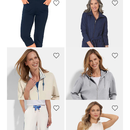
PLANTIER
RINGELLA
Comfortabele 3/4-vrijetijdsbroek met elastische tailleband en zakken
Lichte badstof badjas met ritssluiting
59,95 €
119,95 €
53,96 €
35,98 €
Laagste prijs van de afgelopen 30
dagen**: 59,95 €
(-10%)
BARBARA LEBEK
BARBARA LEBEK
Sweatjack met opstaande kraag
Sweatjasje met glittermotieven
109,95 €
99,95 €
43,98 €
49,97 €
Laagste prijs van de afgelopen 30
Laagste prijs van de afgelopen 30
dagen**: 71,47 €
(-38%)
dagen**: 69,97 €
(-28%)
BARBARA LEBEK
PLANTIER
Sweatbroek met contrasterende biezen
Shortama-set van katoen-mousseline
89,95 €
99,95 €
35,98 €
79,95 €