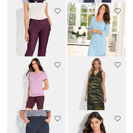
LINEA PRIMERO - LPO
PLANTIER
Vrijetijdsbroek van Active-stretchmateriaal
Nachthemd met 3/4-mouwen
59,95 €
69,95 €
41,96 €
62,96 €
Laagste prijs van de afgelopen 30
dagen**: 69,95 €
(-10%)
LINEA PRIMERO - LPO
HUTSCHREUTHER
Functioneel shirt met V-hals
Vvrijetijdsjurk met animal-print
39,95 €
119,95 €
27,96 €
107,96 €
Laagste prijs van de afgelopen 30
dagen**: 119,95 €
(-10%)
GOLDNER
JOY