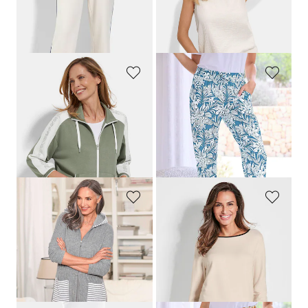
Laagste prijs van de afgelopen 30
Laagste prijs van de afgelopen 30
dagen**: 53,97 €
(-33%)
dagen**: 89,95 €
(-11%)
BARBARA LEBEK
PLANTIER
Sweatjasje met opschrift op de mouwen
Comfortabele joggingbroek met bladerprint
109,95 €
49,95 €
43,98 €
44,96 €
Laagste prijs van de afgelopen 30
Laagste prijs van de afgelopen 30
dagen**: 76,97 €
(-42%)
dagen**: 49,95 €
(-10%)
COMODO
PLANTIER
Badjas van lichte badstof met ritssluiting en capuchon
Sweater met wijde ronde hals
99,95 €
59,95 €
59,96 €
35,97 €
Laagste prijs van de afgelopen 30
Laagste prijs van de afgelopen 30
dagen**: 69,96 €
(-14%)
dagen**: 41,96 €
(-14%)