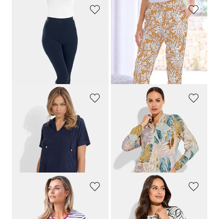
PLANTIER
PLANTIER
Comfortabele caprilegging
Comfortabele joggingbroek met bladerprint
44,95 €
49,95 €
40,46 €
44,96 €
Laagste prijs van de afgelopen 30
Laagste prijs van de afgelopen 30
dagen**: 44,95 €
(-10%)
dagen**: 49,95 €
(-10%)
PLANTIER
COMODO
Badstof jurk met capuchon
Blouson van viscose-jersey
59,95 €
89,95 €
47,96 €
53,97 €
Laagste prijs van de afgelopen 30
Laagste prijs van de afgelopen 30
dagen**: 59,95 €
(-20%)
dagen**: 62,96 €
(-14%)
GOLDNER
LINEA PRIMERO - LPO
Gestreept shirt met halflange mouwen
Actief ademend, functioneel shirt van geribde jersey