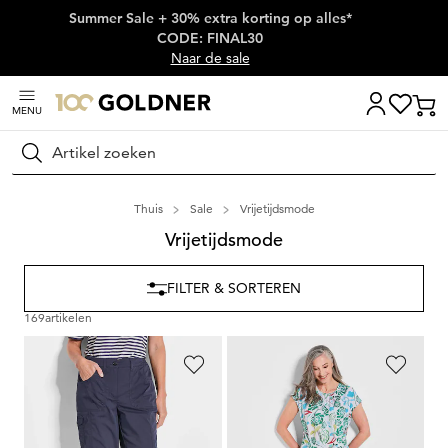
Summer Sale + 30% extra korting op alles*
Skip naar hoofdinhoud
CODE: FINAL30
Naar de sale
MENU
Zoeken
Thuis
Sale
Vrijetijdsmode
Vrijetijdsmode
FILTER & SORTEREN
169
artikelen
GOLDNER
GOLDNER
Functionele capri
CARLA
Gedessineerde jurk met print allover & strikceintuurtje
109,95 €
139,95 €
59,95 €
89,95 €