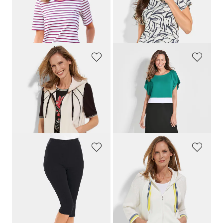
59,95 €
49,95 €
53,96 €
34,96 €
Laagste prijs van de afgelopen 30
dagen**: 59,95 €
(-10%)
BARBARA LEBEK
GOLDNER
Jersey vest met capuchon en ritssluiting
Strandjurk met colour blocking-dessin
99,95 €
59,95 €
49,97 €
41,97 €
Laagste prijs van de afgelopen 30
Laagste prijs van de afgelopen 30
dagen**: 69,97 €
(-28%)
dagen**: 59,95 €
(-30%)
PLANTIER
BARBARA LEBEK
Comfortabele caprilegging
Sweatjasje met tricot en glansdetails
44,95 €
109,95 €
40,46 €
43,98 €
Laagste prijs van de afgelopen 30
Laagste prijs van de afgelopen 30
dagen**: 44,95 €
(-10%)
dagen**: 76,97 €
(-42%)