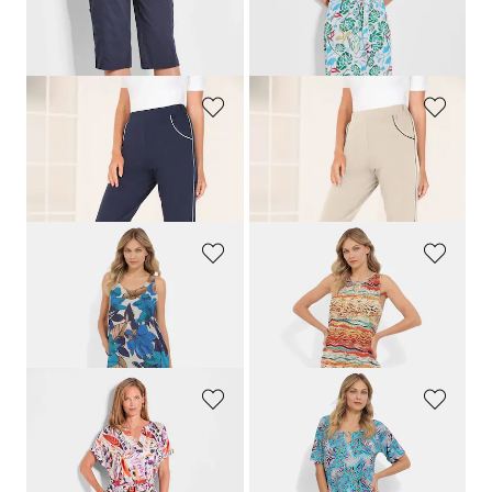
Laagste prijs van de afgelopen 30
Laagste prijs van de afgelopen 30
dagen**: 69,95 €
(-14%)
dagen**: 99,95 €
(-10%)
PLANTIER
PLANTIER
Capri
Capri
59,95 €
59,95 €
49,95 €
49,95 €
PLANTIER
ASCAFA
Mouwloze vrijetijdsjurk van pure viscose
Vrijetijdsjurk met fantasieprint
89,95 €
69,95 €
69,95 €
59,95 €
GOLDNER
ASCAFA
Gedessineerde jurk met verenmotief
Vrijetijdsjurk met fantasierijke animal-print
139,95 €
69,95 €
89,95 €
48,97 €