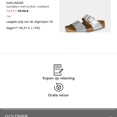
HAFLINGER
HAFLINGER
Sandalen met kurken voetbed
Sandalen met kurken voetbed
99,90 €
99,90 €
74,93 €
54,94 €
Laagste prijs van de afgelopen 30
Laagste prijs van de afgelopen 30
dagen**: 86,91 €
(-13%)
dagen**: 59,94 €
(-8%)
Kopen op rekening
Gratis retour
GOLDNER