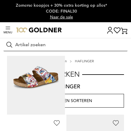
Zomerse koopjes + 30% extra korting op alles*
Skip naar hoofdinhoud
CODE: FINAL30
Naar de sale
MENU
Zoeken
Home
Merken
HAFLINGER
MERKEN
HAFLINGER
FILTEREN EN SORTEREN
2
artikelen