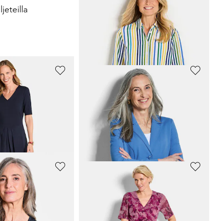
jeteilla
Paita, jossa on kaunis koristekuvio
49,95 €
89,95 €
GOLDNER
-pääntiellä
Tyylikäs toppi ryhdikästä materiaalia
49,95 €
+ 5
*: 139,95 €
(-14%)
GOLDNER
plapakkauksena
Pusero
49,95 €
59,95 €