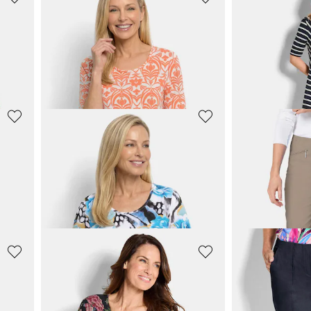
GOLDNER
GOLDNER
VERA culotte-housut jerseytä palmukuosilla
Neulebleiseri päällitaskuilla
Kevyt kreppipa
139,95 €
49,95 €
59,95 €
GOLDNER
GOLDNER
VERA-housut jerseykankaasta laskoksilla
Viskoosipaita raikkaalla raitakuviolla
Jersey-bleiseri
54,95 €
119,95 €
99,95 €
139,95 €
GOLDNER
GOLDNER
Jerseypaita, jossa on minimaalinen timanttikuvio
Viskoosipaita, jossa on naisellinen koristekuvio
Laivastotyylin