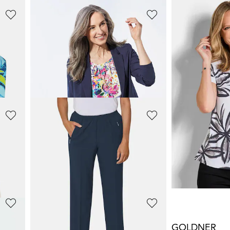
GOLDNER
GOLDNER
LOUISA
-jerseyhousut joustavalla vyötäröllä
Kesäpaita, jos
109,95 €
39,95 €
129,95 €
89,95 €
30 päivän alin hinta**
GOLDNER
GOLDNER
Paita, jossa on tyylikäs leo-printti
49,95 €
54,95 €
89,95 €
99,95 €
GOLDNER
GOLDNER