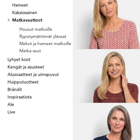
Hameet
Kaksiosainen
GOLDNER
Matkavaatteet
89,95 €
119,95 €
Housut matkoille
Rypistymättömät yläosat
Mekot ja hameet matkoille
Matka-asut
Lyhyet koot
GOLDNER
Kengät ja asusteet
Alusvaatteet ja uimapuvut
109,95 €
119,95 €
Huipputuotteet
Brändit
Inspiraatiota
Ale
Live
GOLDNER