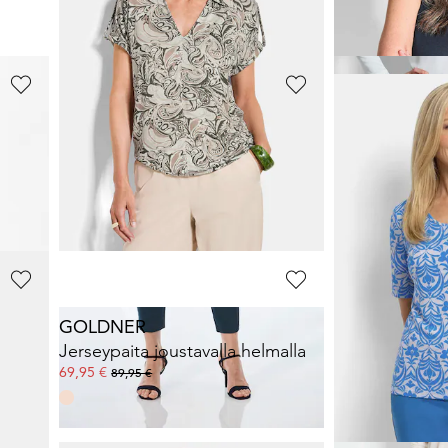
30 päivän alin hinta**
GOLDNER
GOLDNER
Mukavat laskeutuvat VERA-housut
Vajaamittaiset
LOUISA
-bengaliinihousut
LOUISA
-merkkiset 
119,95 €
89,95 €
119,95 €
+ 11
30 päivän alin hinta*
GOLDNER
GOLDNER
gasta
Jerseypaita joustavalla helmalla
LOUISA
-merkkiset 
69,95 €
89,95 €
89,95 €
119,95 €
30 päivän alin hinta*