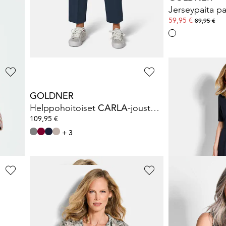
Kevyt jerseybleiseri, joka antaa mukavasti periksi
Jerseypaita pal
209,95 €
59,95 €
89,95 €
+ 4
GOLDNER
GOLDNER
illä
Helppohoitoiset
CARLA
-joustovyötäröhousut
Jerseymekko V
109,95 €
119,95 €
139,95 €
+ 3
30 päivän alin hinta*
GOLDNER
GOLDNER
Puserosetti, jossa kukallinen pusero ja toppi
Perustoppi tu
119,95 €
49,95 €
129,95 €
59,95 €