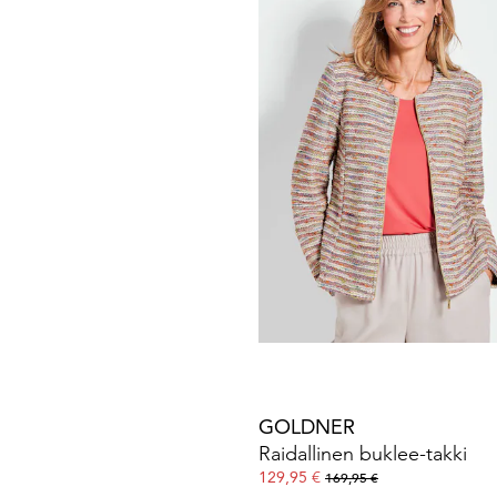
Jerseypaita venepääntiellä
49,95 €
89,95 €
30 päivän alin hinta**: 59,95 €
(-16%)
GOLDNER
Jersey-bleiseri kauluskäänte
119,95 €
139,95 €
GOLDNER
Raidallinen buklee-takki
129,95 €
169,95 €