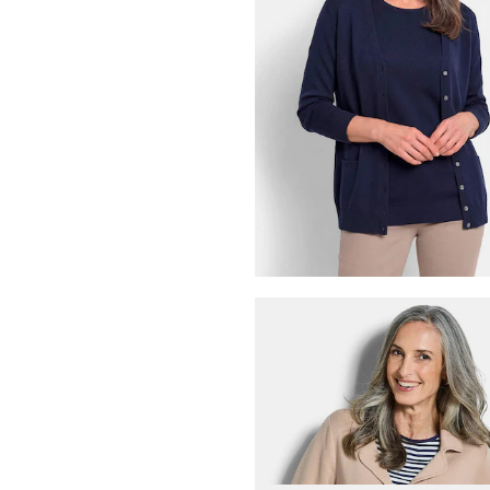
49,95 €
89,95 €
GOLDNER
49,95 €
89,95 €
GOLDNER
Neuletakki puhdasta merino
129,95 €
+ 2