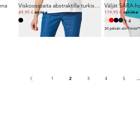
ena
Viskoosipaita abstraktilla turkislookilla
49,95 €
119,95 €
89,95 €
169,95 €
+ 4
30 päivän alin hinta*
..
1
2
3
4
5