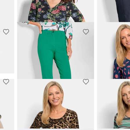
49,95 €
119,95 €
89,95 €
139,95 €
30 päivän alin hinta*
GOLDNER
GOLDNER
Viskoosipaita, jossa geometrinen minimipainatus
Viskoosipaita houkuttelevalla kuviosekoituksella
Kapeat
LOUI
49,95 €
119,95 €
89,95 €
+ 11
GOLDNER
GOLDNER
villaa
Kukallinen jerseypaita laskoksilla
59,95 €
109,95 €
69,95 €
139,95 €
+ 1
30 päivän alin hinta**: 69,95 €
(-14%)