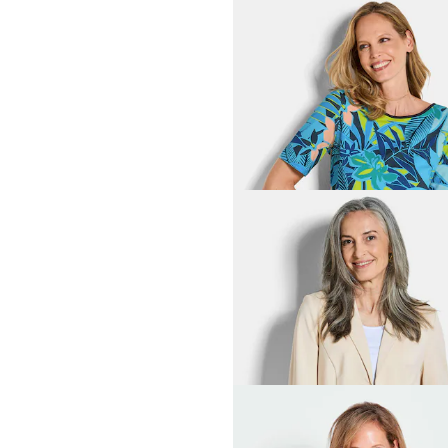
GOLDNER
Raitapaita viskoosijerseytä
49,95 €
69,95 €
+ 1
30 päivän alin hinta**: 59,95 €
(-16%)
GOLDNER
Neulebleiseri päällitaskuilla
139,95 €
GOLDNER