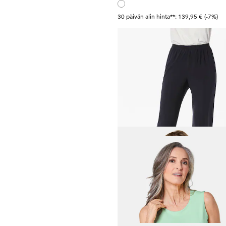
30 päivän alin hinta**: 139,95 €
(-7%)
GOLDNER
119,95 €
+ 4
GOLDNER
Lyhyt neulejakku nauhalan
69,95 €
109,95 €