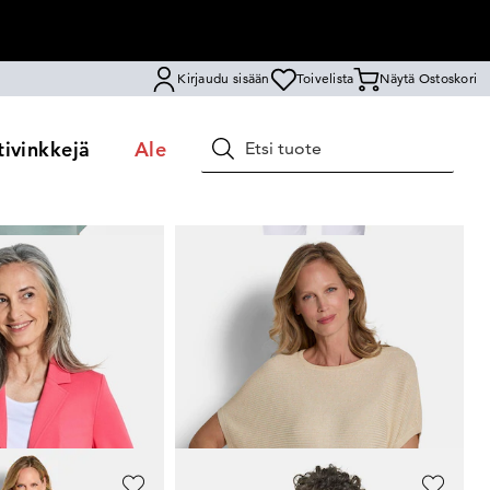
Kirjaudu sisään
Toivelista
Näytä Ostoskori
ivinkkejä
Ale
Hae