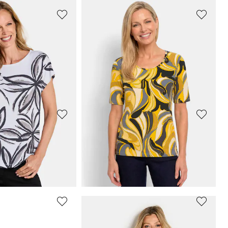
GOLDNER
sa on täpläkuvio
Neulospaita
49,95 €
+ 7
: 49,95 €
(-20%)
GOLDNER
Paita, jossa on taiteellinen raitakuvio
Seeprakuvioinen viskoosipaita
49,95 €
89,95 €
GOLDNER