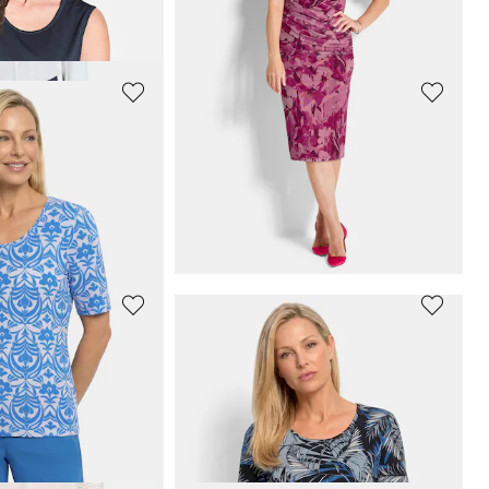
: 59,95 €
(-16%)
GOLDNER
superstretch-bengaliinihousut
Jersey-bleiseri kauluskäänteillä
119,95 €
139,95 €
*: 109,95 €
(-18%)
GOLDNER
superstretch-bengaliinihousut
Kietaisumallinen verkkokangasmekko
139,95 €
209,95 €
*: 109,95 €
(-18%)
30 päivän alin hinta**: 189,95 €
(-26%)