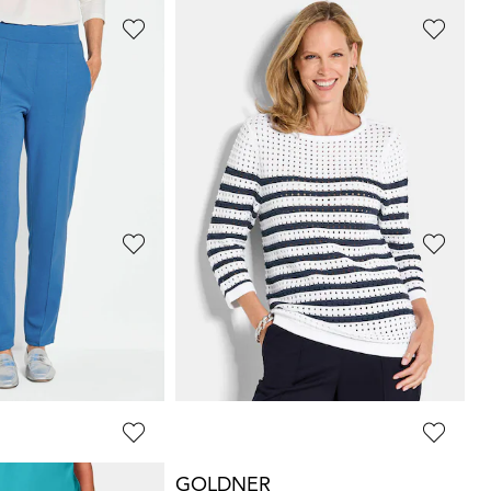
GOLDNER
Viskoosipaita, jossa on naisellinen koristekuvio
Helppohoitoiset
CARLA
-bengaliinihousut
89,95 €
129,95 €
+ 5
30 päivän alin hinta**: 109,95 €
(-18%)
GOLDNER
Viskoosipaita palmupainatuksella
49,95 €
89,95 €
GOLDNER