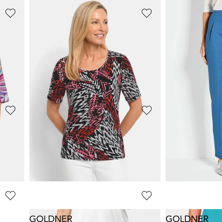
GOLDNER
GOLDNER
7/8-pituiset BELLA housut bengaliinia, kestoprässeillä
Tyylikäs toppi ryhdikästä materiaalia
34,95 €
49,95 €
54,95 €
89,95 €
+ 5
GOLDNER
GOLDNER
Tyylikäs toppi ryhdikästä materiaalia
Neulospaita
Neulospaita
49,95 €
49,95 €
+ 7
+ 7
GOLDNER
GOLDNER