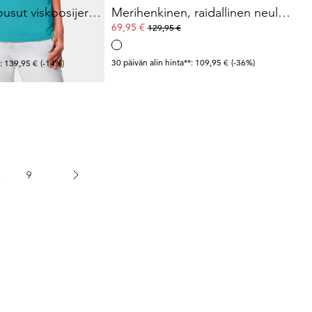
Väljät SARA-housut viskoosijerseystä
Merihenkinen, raidallinen neule reikäneulosta
69,95 €
129,95 €
30 päivän alin hinta**: 109,95 €
(-36%)
*: 139,95 €
(-14%)
.
9