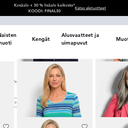
Kesäale + 30 % lisäale kaikesta*
Katso aletuotteet
KOODI: FINAL30
Naisten
Alusvaatteet ja
Kengät
Muot
muoti
uimapuvut
eet
t
508
Tuotteet
ärit
Hinta