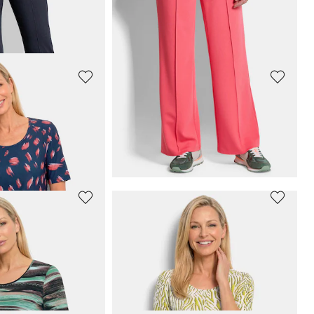
119,95 €
169,95 €
*: 139,95 €
(-14%)
30 päivän alin hinta**: 139,95 €
(-14%)
GOLDNER
SA
-bengaliinihousut
Vajaamittaiset
LOUISA
-bengaliinihousut
119,95 €
+ 11
GOLDNER
7/8-pituiset BELLA housut bengaliinia, kestoprässeillä
VERA-housut jerseykankaasta laskoksilla
109,95 €
119,95 €