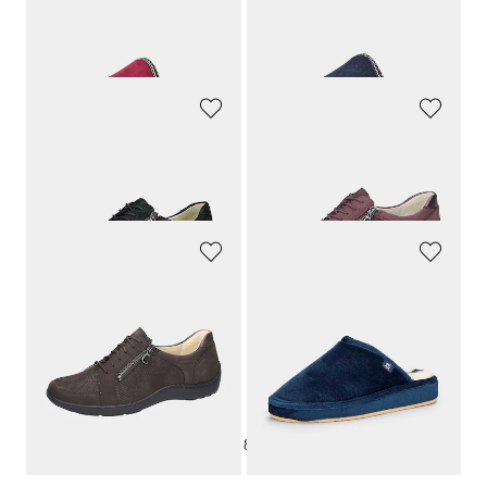
GOLDNER
GOLDNER
Pantoffels met zuiver scheerwol voering
Pantoffels met zuiver scheerwol voering
44,95 €
44,95 €
WALDLÄUFER
WALDLÄUFER
Lage schoenen met rits
Lage schoenen met rits
119,95 €
119,95 €
WALDLÄUFER
ALSTER KOMFORT
Lage schoenen met rits
Pantoffels met pluizige scheerwollen voering
119,95 €
29,95 €
...
1
7
8
9
10
11