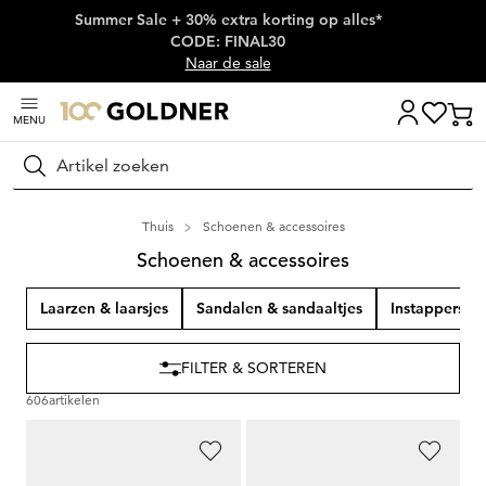
Summer Sale + 30% extra korting op alles*
Skip naar hoofdinhoud
CODE: FINAL30
Naar de sale
MENU
Zoeken
Thuis
Schoenen & accessoires
Schoenen & accessoires
Laarzen & laarsjes
Sandalen & sandaaltjes
Instappers & 
FILTER & SORTEREN
606
artikelen