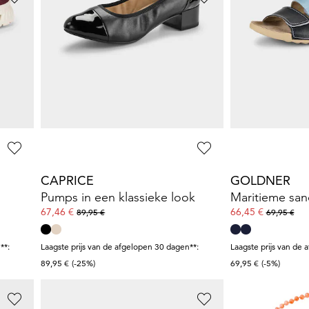
ARA
SEIBEL
Leren veterschoenen in comfortabele wijdte
Schoenen
Elegante laars
76,98 €
82,50 €
139,95 €
150,00 €
Laagste prijs van de afgelopen 30 dagen**:
Laagste prijs van de 
83,97 €
(-8%)
105,00 €
(-21%)
CAPRICE
GOLDNER
Pumps in een klassieke look
67,46 €
66,45 €
89,95 €
69,95 €
**:
Laagste prijs van de afgelopen 30 dagen**:
Laagste prijs van de 
89,95 €
(-25%)
69,95 €
(-5%)