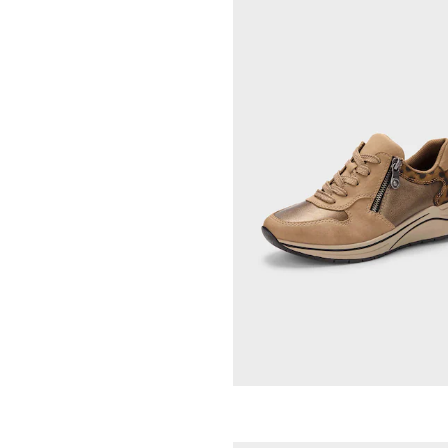
LICO
Sneakers
49,48 €
89,95 €
Laagste prijs van de afgelopen 30 dagen
63,86 €
(-22%)
WALDLÄUFER
107,96 €
119,95 €
Laagste prijs van de afgelopen 30 dagen
119,95 €
(-10%)