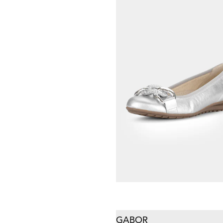
GEMINI
65,98 €
119,95 €
Laagste prijs van de afgelopen 30 dagen
83,97 €
(-21%)
RIEKER
Sneakers met ritssluiting
61,73 €
94,95 €
Laagste prijs van de afgelopen 30 dagen
66,47 €
(-7%)
GABOR