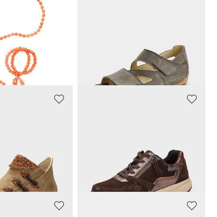
WALDLÄUFER
ngen
Sandalen met verstelbare klittenband
113,95 €
119,95 €
Laagste prijs van de afgelopen 30 dagen**:
119,95 €
(-5%)
GABOR
animal-print
Sneakers met mesh voering
83,97 €
139,95 €
+ 1
afgelopen 30 dagen**:
Laagste prijs van de afgelopen 30 dagen**:
106,40 €
(-21%)