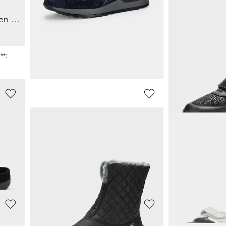
GOLDNER
LACKNER
Sneakers met animal-print en metallic details
Ballerinapantoffels van katoen
29,96 €
58,47 €
39,95 €
89,95 €
**:
Laagste prijs van de afgelopen 30 dagen**:
Laagste prijs van de 
39,95 €
(-25%)
80,96 €
(-27%)
WALDLÄUFER
WALDLÄUFE
Pantoffels met rubberen zool met grip
Hallux-sneakers in een mix van leer en textiel
Veterschoen v
139,95 €
123,45 €
129,95 €
**:
Laagste prijs van de 
129,95 €
(-5%)