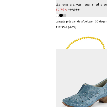
95,96 €
119,95 €
Laagste prijs van de afgelopen 30 dagen
119,95 €
(-20%)
GOLDNER
Set parelkettingen
29,95 €
49,95 €
WALDLÄUFER