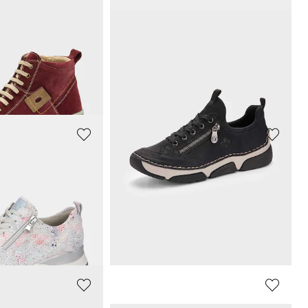
LORETTA
Sneakers van leer van wild met ritssluiting
Ballerina's met klittenbandriempjes
67,46 €
89,95 €
afgelopen 30 dagen**:
Laagste prijs van de afgelopen 30 dagen**:
89,95 €
(-25%)
R
RIEKER
legante folieprint
Slip in sneakers met animal-print
58,47 €
89,95 €
afgelopen 30 dagen**:
Laagste prijs van de afgelopen 30 dagen**:
62,97 €
(-7%)