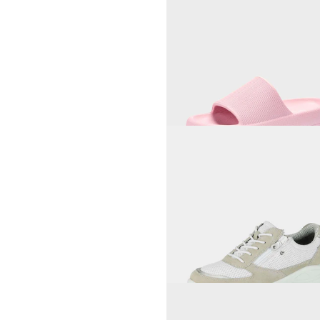
LICO
Badslippers met zool met 
25,46 €
29,95 €
Laagste prijs van de afgelopen 30 dagen
29,95 €
(-15%)
JOMOS
113,95 €
119,95 €
Laagste prijs van de afgelopen 30 dagen
119,95 €
(-5%)