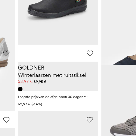
ALSTER KOMFORT
WALDLÄUFE
Laarsjes met ritssluiting en bloemenmotief
Pantoffels met delicaat borduurwerk
Schoenen van
44,95 €
149,95 €
**:
GOLDNER
JOMOS
Winterlaarzen met ruitstiksel
53,97 €
85,45 €
89,95 €
89,95 €
**:
Laagste prijs van de afgelopen 30 dagen**:
Laagste prijs van de 
62,97 €
(-14%)
89,95 €
(-5%)
GOLDNER
PETER KAISE