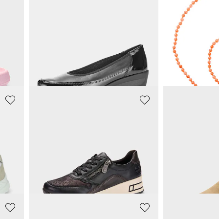
ARA
GOLDNER
grip
Schoenen
Set parelketti
77,97 €
29,95 €
129,95 €
49,95 €
**:
Laagste prijs van de afgelopen 30 dagen**:
90,97 €
(-14%)
RIEKER
RIEKER
Sneakers met verwisselbaar voetbed
Lichte sneakers met ritssluiting
Schoenen met 
47,47 €
50,97 €
94,95 €
84,95 €
**:
Laagste prijs van de afgelopen 30 dagen**:
Laagste prijs van de 
66,47 €
(-28%)
59,47 €
(-14%)