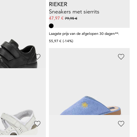
RIEKER
Sneakers van mesh met traagschuim
Sneakers met sierrits
47,97 €
79,95 €
afgelopen 30 dagen**:
Laagste prijs van de afgelopen 30 dagen**:
55,97 €
(-14%)
R
ALSTER KOMFORT
an echt leer
Pantoffels met flexibele zool
23,96 €
29,95 €
afgelopen 30 dagen**:
Laagste prijs van de afgelopen 30 dagen**:
29,95 €
(-20%)