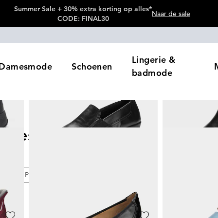
Summer Sale + 30% extra korting op alles*
Naar de sale
CODE: FINAL30
Lingerie &
Damesmode
Schoenen
badmode
ccessoires
606
artikelen
eur
Prijzen