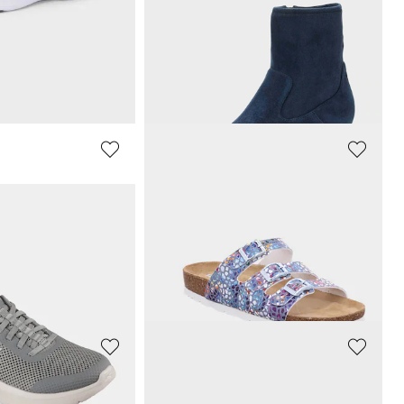
t suèdeleer
Enkellaarsjes in suèdelook
79,95 €
afgelopen 30 dagen**:
ROHDE
Sandalen met zool met grip
38,96 €
59,95 €
afgelopen 30 dagen**:
Laagste prijs van de afgelopen 30 dagen**:
47,96 €
(-18%)
BRÜTTING