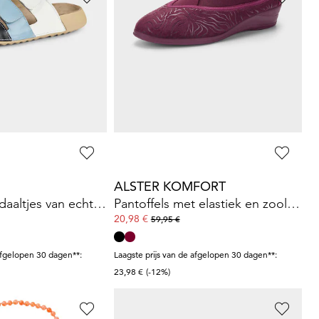
GABOR
jes met hak
Leren sneakers met ritssluiting
90,97 €
139,95 €
afgelopen 30 dagen**:
Laagste prijs van de afgelopen 30 dagen**:
111,96 €
(-18%)
ALSTER KOMFORT
Maritieme sandaaltjes van echt leer
Pantoffels met elastiek en zool met grip
20,98 €
59,95 €
afgelopen 30 dagen**:
Laagste prijs van de afgelopen 30 dagen**:
23,98 €
(-12%)