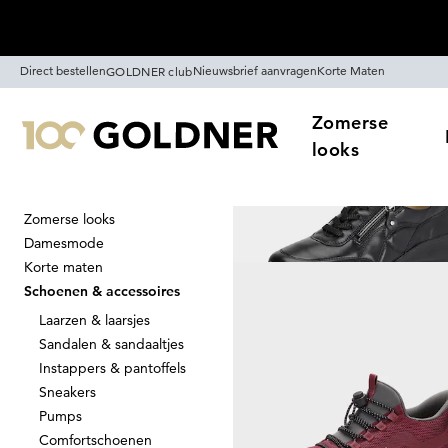
Skip naar hoofdinhoud
Direct bestellen
Nieuwsbrief aanvragen
Korte Maten
GOLDNER club
Zomerse
looks
Zomerse looks
Thuis
Schoenen & accessoires
Damesmode
Schoenen & a
Korte maten
Schoenen & accessoires
Laarzen & laarsjes
Sandalen & sandaaltjes
Sorteer Op
Sale
Kl
Instappers & pantoffels
Sneakers
Pumps
Comfortschoenen