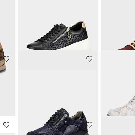
REMONTE
LORETTA
Sneakers met ornamenten opzij
79,96 €
54,97 €
99,95 €
99,95 €
**:
Laagste prijs van de afgelopen 30 dagen**:
Laagste prijs van de 
99,95 €
(-20%)
69,97 €
(-21%)
RIEKER
WALDLÄUFE
Lage schoenen met verstelbare klittenbandsluiting
Laarsjes met elastische inzet
Sneakers met e
44,97 €
132,95 €
74,95 €
139,95 €
**:
Laagste prijs van de afgelopen 30 dagen**:
Laagste prijs van de 
52,47 €
(-14%)
139,95 €
(-5%)