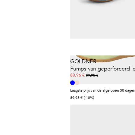
77,97 €
129,95 €
Laagste prijs van de afgelopen 30 dagen
90,97 €
(-14%)
GOLDNER
Pumps van geperforeerd l
80,96 €
89,95 €
Laagste prijs van de afgelopen 30 dagen
89,95 €
(-10%)
GABOR
Sneakers van hoogwaardig