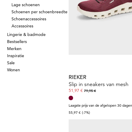
Lage schoenen
Schoenen per schoenbreedte
WALDLÄUFER
Schoenaccessoires
Accessoires
149,95 €
Lingerie & badmode
Bestsellers
Merken
Inspiratie
Sale
Wonen
RIEKER
Slip in sneakers van mesh
51,97 €
79,95 €
Laagste prijs van de afgelopen 30 dagen
55,97 €
(-7%)