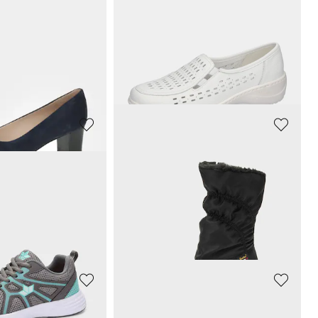
R
WALDLÄUFER
 nappaleer
Schoenen
123,45 €
129,95 €
Laagste prijs van de afgelopen 30 dagen**:
129,95 €
(-5%)
GOLDNER
Leren sandalen met klittenbandsluiting
Gevoerde winterlaarzen met ritssluiting
67,46 €
89,95 €
afgelopen 30 dagen**:
Laagste prijs van de afgelopen 30 dagen**:
89,95 €
(-25%)
R
CAPRICE