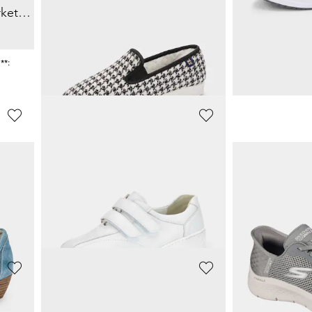
Ballerina's van leer met sierketting
Pantoffels met warme scheerwollen voering
Pumps van ech
20,23 €
132,95 €
44,95 €
139,95 €
**:
Laagste prijs van de afgelopen 30 dagen**:
Laagste prijs van de 
22,47 €
(-10%)
139,95 €
(-5%)
WALDLÄUFER
LICO
Lage schoenen
Sneakers
77,97 €
38,97 €
129,95 €
59,95 €
Laagste prijs van de afgelopen 30 dagen**:
Laagste prijs van de 
90,97 €
(-14%)
47,96 €
(-18%)
ALSTER KOMFORT
JANA