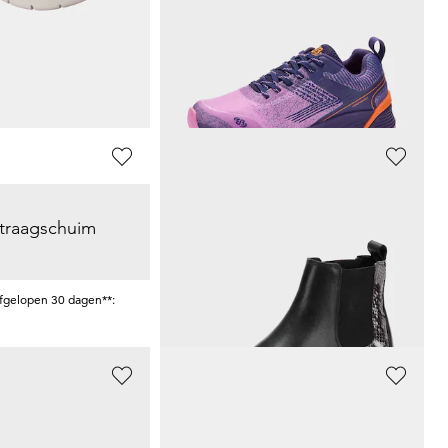
Sneakers met verwisselbaar voetbed
Sneakers
49,48 €
89,95 €
Laagste prijs van de afgelopen 30 dagen**:
afgelopen 30 dagen**:
63,86 €
(-22%)
GOLDNER
traagschuim
Chelsea-boots in slangenlook
65,98 €
119,95 €
afgelopen 30 dagen**:
Laagste prijs van de afgelopen 30 dagen**:
83,97 €
(-21%)
MFORT
JOMOS
t sleehak
Sneakers met verwisselbaar voetbed