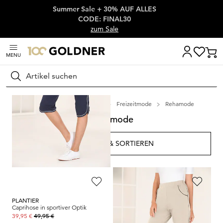
Summer Sale + 30% AUF ALLES
Überspringe Navigation, direkt zum Content
CODE: FINAL30
zum Sale
MENU
Suchen
Startseite
Damenmode
Freizeitmode
Rehamode
Rehamode
FILTERN & SORTIEREN
82
Artikel
PLANTIER
PLANTIER
Caprihose in sportiver Optik
Caprihose in sportiver Optik
49,95 €
49,95 €
39,95 €
39,95 €