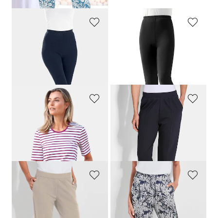
PLANTIER
PLANTIER
Bequeme Capri-Leggings
Stretch-Leggings aus gekämmter Baumwolle
34,95 €
39,95 €
31,46 €
30-Tage-Bestpreis**: 34,95 €
(-10%)
GOLDNER
PLANTIER
Ringelshirt mit Halbarm
Jogginghose mit Biesen im Doppelpack
49,95 €
69,95 €
44,96 €
30-Tage-Bestpreis**: 49,95 €
(-10%)
PLANTIER
PLANTIER
Bequeme Freizeithose mit Schlupfbund und Taschen
Bequeme Jogginghose mit Blätter-Print
79,95 €
39,95 €