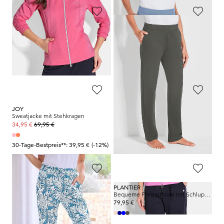
PLANTIER
PLANTIER
Bequeme 3/4-Freizeithose mit Schlupfbund und Taschen
Bequeme Freizeithose mit Schlupfbund und Taschen
49,95 €
79,95 €
44,96 €
30-Tage-Bestpreis**: 49,95 €
(-10%)
JOY
JOY
Sweatjacke mit Stehkragen
Sweatjacke mit Stehkragen
69,95 €
69,95 €
34,95 €
34,95 €
30-Tage-Bestpreis**: 39,95 €
(-12%)
30-Tage-Bestpreis**: 39,95 €
(-12%)
PLANTIER
PLANTIER
Bequeme Jogginghose mit Blätter-Print
Bequeme Freizeithose mit Schlupfbund und Taschen
39,95 €
79,95 €
35,96 €
30-Tage-Bestpreis**: 39,95 €
(-10%)