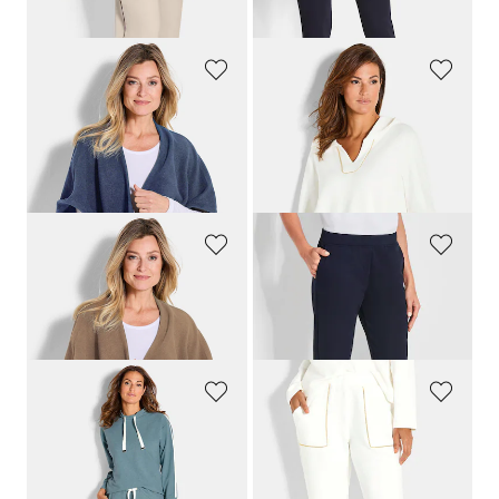
30-Tage-Bestpreis**: 49,95 €
(-10%)
PLANTIER
GOLDNER
Fleece-Poncho
Sweatshirt mit Schmuckborte
39,95 €
69,95 €
48,96 €
30-Tage-Bestpreis**: 59,46 €
(-17%)
PLANTIER
PLANTIER
Fleece-Poncho
Bequeme Freizeithose mit Schlupfbund und Taschen
39,95 €
79,95 €
COMODO
GOLDNER
Hausanzug mit Zierband
Jogginghose mit Schmuckborte
119,95 €
79,95 €
47,97 €