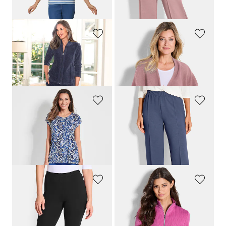
30-Tage-Bestpreis**: 49,95 €
(-10%)
COMODO
PLANTIER
Samtweicher Nicki-Hausanzug
Fleece-Poncho
99,95 €
39,95 €
COMODO
PLANTIER
Freizeitanzug mit Raffung am Bein
Locker fallende Jogginghose
69,95 €
49,95 €
54,95 €
30-Tage-Bestpreis**: 59,95 €
(-8%)
PLANTIER
JOY
Leggings im Doppelpack
Sportjacke in taillierter Form
59,95 €
79,95 €
49,95 €
47,97 €