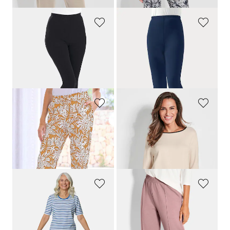
PLANTIER
PLANTIER
Bequeme Capri-Leggings
Stretch-Leggings aus gekämmter Baumwolle
34,95 €
39,95 €
31,46 €
30-Tage-Bestpreis**: 34,95 €
(-10%)
PLANTIER
PLANTIER
Bequeme Jogginghose mit Blätter-Print
Sweatshirt mit weitem Rundhalsausschnitt
39,95 €
49,95 €
35,96 €
29,97 €
30-Tage-Bestpreis**: 39,95 €
(-10%)
30-Tage-Bestpreis**: 34,96 €
(-14%)
GOLDNER
PLANTIER
Ringelshirt mit Halbarm
Locker fallende Jogginghose
49,95 €
49,95 €
44,96 €