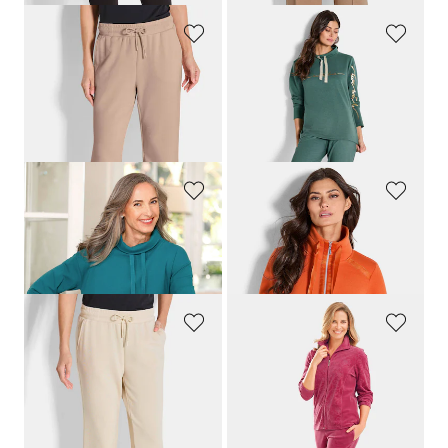
BARBARA LEBEK
COMODO
Freizeithose aus weichem Viskose-Jersey
Freizeitanzug aus weichem Modal
69,95 €
119,95 €
41,97 €
30-Tage-Bestpreis**: 48,97 €
(-14%)
COMODO
GOLDNER
Sweatshirt mit halsfernen Kragen und Tunnelzug
Sweatjacke mit Satin-Bändern
59,95 €
89,95 €
BARBARA LEBEK
COMODO
Freizeithose aus weichem Viskose-Jersey
Samtiger Nicki-Hausanzug
69,95 €
99,95 €
41,97 €
30-Tage-Bestpreis**: 48,97 €
(-14%)