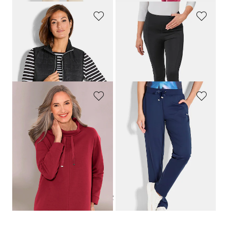
JOY
GOLDNER
Steppweste mit Jersey-Einsätzen
Figurformende Leggings mit Shaping-Effekt
89,95 €
69,95 €
62,97 €
20,98 €
30-Tage-Bestpreis**: 48,97 €
(-57%)
COMODO
JOY
Sweatshirt mit halsfernen Kragen und Tunnelzug
Freizeithose aus Stretch-Material
59,95 €
79,95 €
47,97 €
30-Tage-Bestpreis**: 55,97 €
(-14%)
1
2