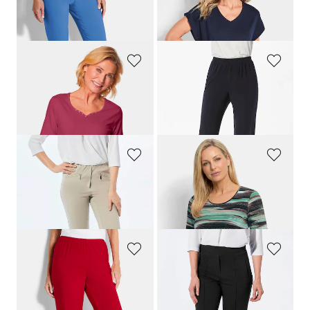
Schmale Bengalinhose
LOUISA
Leichtes Crêpe-Shirt
89,95 €
49,95 €
39,95 €
+ 11
GOLDNER
GOLDNER
T-Shirt mit charmantem Ausschnitt und Schmucksteinchen
Bequeme Slinky-Hose VERA
34,95 €
89,95 €
+ 7
+ 4
GOLDNER
GOLDNER
7/8-Bengalinhose
LOUISA
Shirt mit künstlerischem Streifenmuster
89,95 €
69,95 €
39,95 €
+ 11
GOLDNER
GOLDNER
Bequeme Slinky-Hose VERA
Weite Hose SARA aus Viskose-Jersey
89,95 €
139,95 €