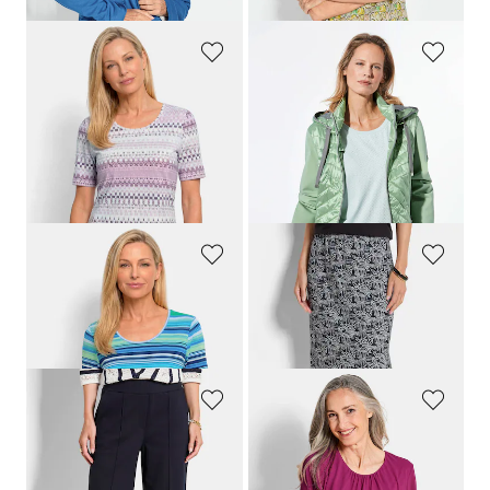
(-21%)
GOLDNER
GOLDNER
Jersey-Shirt mit geometrischem All-over-Print
Jacke mit Stehkragen
64,95 €
189,95 €
34,95 €
109,95 €
+ 2
30-Tage-Bestpreis**: 139,95 €
(-21%)
GOLDNER
GOLDNER
Viskoseshirt mit frischem Streifenmuster
Schmaler Rock mit seitlichem Schlitz
64,95 €
89,95 €
34,95 €
54,95 €
GOLDNER
GOLDNER
Culotte VERA aus Viskose-Jersey
Elegante Bluse aus Chiffon
99,95 €
64,95 €
79,95 €
34,95 €