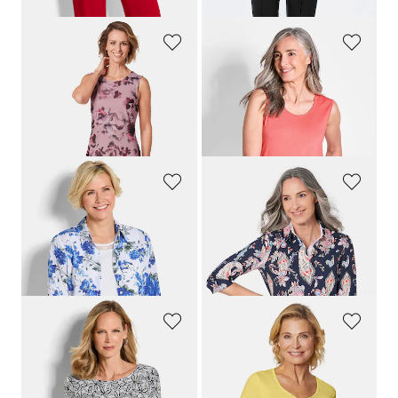
+ 4
+ 4
GOLDNER
GOLDNER
Elegantes Kleid aus weichem Mesh
Basic Top im Doppelpack
169,95 €
44,95 €
99,95 €
34,95 €
30-Tage-Bestpreis**: 44,95 €
(-22%)
GOLDNER
GOLDNER
Blusen-Set aus Blumenbluse und Top
Pikee-Druckpoloshirt
99,95 €
99,95 €
89,95 €
54,95 €
30-Tage-Bestpreis**: 64,95 €
(-15%)
GOLDNER
GOLDNER
Jersey-Shirt mit Blumenprint
T-Shirt mit charmantem Ausschnitt und Schmucksteinchen
64,95 €
34,95 €
44,95 €