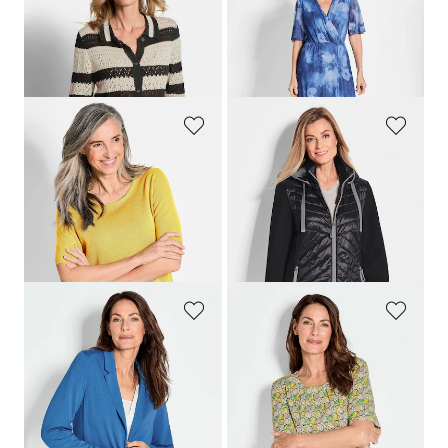
GOLDNER
GOLDNER
Gestreifte Strickjacke mit Lochmuster
Mesh-Kleid
109,95 €
169,95 €
64,95 €
89,95 €
30-Tage-Bestpreis**: 79,95 €
(-18%)
30-Tage-Bestpreis**: 99,95 €
(-10%)
GOLDNER
GOLDNER
Strickpullover aus reiner Merinowolle
Jacke mit Stehkragen
64,95 €
189,95 €
44,95 €
109,95 €
+ 2
+ 2
30-Tage-Bestpreis**: 139,95 €
(-21%)
GOLDNER
GOLDNER
Leichter Jerseyblazer mit höchster Bewegungsfreiheit
Shirt mit trendigem Druck
169,95 €
54,95 €
109,95 €
34,95 €
+ 4
30-Tage-Bestpreis**: 44,95 €
(-22%)
30-Tage-Bestpreis**: 139,95 €