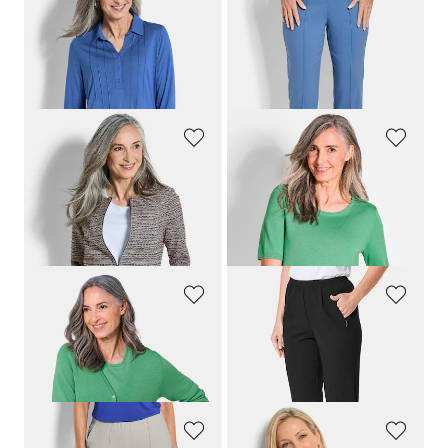
GOLDNER
GOLDNER
Tunikashirt aus Jersey mit Biesen
7/8-Bengalinhose BELLA mit Biesen
79,95 €
109,95 €
44,95 €
79,95 €
+ 1
30-Tage-Bestpreis**: 54,95 €
(-18%)
GOLDNER
GOLDNER
Jersey-Blazer in Bouclé-Optik
Strickpullover aus reiner Merinowolle
139,95 €
64,95 €
79,95 €
+ 2
30-Tage-Bestpreis**: 89,95 €
(-11%)
GOLDNER
GOLDNER
Strickjacke aus reiner Merinowolle
Pflegeleichte Reiseschlupfhose
CARLA
99,95 €
79,95 €
+ 2
+ 3