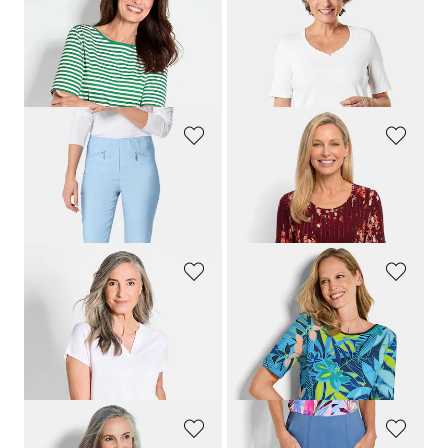
GOLDNER
GOLDNER
Ringelshirt aus Viskosejersey
T-Shirt mit charmantem Ausschnitt und Schmucksteinchen
54,95 €
34,95 €
34,95 €
+ 7
+ 1
30-Tage-Bestpreis**: 44,95 €
(-22%)
GOLDNER
GOLDNER
Schmale Bengalinhose
LOUISA
Viskoseshirt mit Blüten und Längsstreifen
89,95 €
64,95 €
34,95 €
+ 11
GOLDNER
GOLDNER
Shirt aus luftigem Viskosejersey
Jersey-Shirt mit U-Boot-Ausschnitt
54,95 €
64,95 €
34,95 €
34,95 €
30-Tage-Bestpreis**: 44,95 €
(-22%)