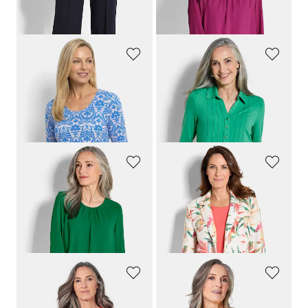
+ 4
30-Tage-Bestpreis**: 99,95 €
(-20%)
30-Tage-Bestpreis**: 44,95 €
(-22%)
GOLDNER
GOLDNER
Viskoseshirt mit femininem Ornamentmuster
Tunikashirt aus Jersey mit Biesen
64,95 €
79,95 €
34,95 €
44,95 €
30-Tage-Bestpreis**: 54,95 €
(-18%)
GOLDNER
GOLDNER
Elegante Bluse aus Chiffon
Floraler Blazer aus Waffel-Jersey
64,95 €
149,95 €
34,95 €
89,95 €
+ 4
30-Tage-Bestpreis**: 44,95 €
(-22%)
GOLDNER
GOLDNER