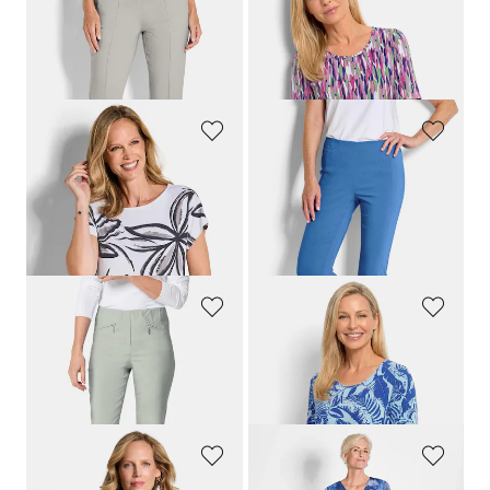
GOLDNER
GOLDNER
7/8-Bengalinhose BELLA mit Biesen
Shirt mit grafischem Muster
109,95 €
64,95 €
79,95 €
34,95 €
+ 1
GOLDNER
GOLDNER
Jersey-Shirt mit Pailletten
Pflegeleichte Bengalinhose
CARLA
64,95 €
99,95 €
44,95 €
64,95 €
+ 5
30-Tage-Bestpreis**: 79,95 €
(-18%)
GOLDNER
GOLDNER
Schmale Bengalinhose
LOUISA
Viskoseshirt mit grafischem Blättermuster
89,95 €
64,95 €
34,95 €
+ 11