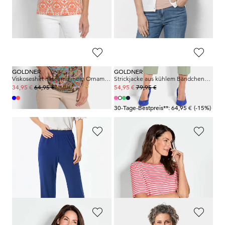
GOLDNER
GOLDNER
Jersey-Top mit Pailletten-Blende
7/8-Bengalinhose BELLA mit Biesen
54,95 €
109,95 €
24,95 €
79,95 €
+ 1
GOLDNER
GOLDNER
Viskoseshirt mit femininem Ornamentmuster
Strickjacke aus kühlem Bändchengarn
64,95 €
79,95 €
34,95 €
54,95 €
30-Tage-Bestpreis**: 64,95 €
(-15%)
GOLDNER
GOLDNER
Bequeme Slinky-Hose VERA
Ringelshirt aus Viskosejersey
89,95 €
54,95 €
34,95 €
+ 4
+ 1
30-Tage-Bestpreis**: 44,95 €
(-22%)