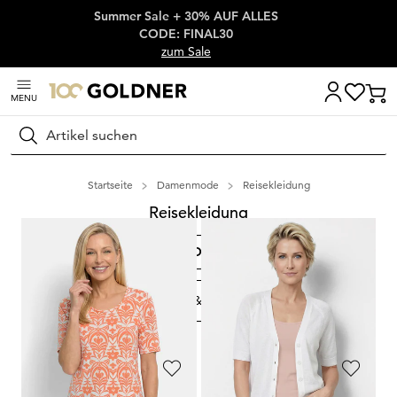
Summer Sale + 30% AUF ALLES
Überspringe Navigation, direkt zum Content
CODE: FINAL30
zum Sale
MENU
Suchen
Startseite
Damenmode
Reisekleidung
Reisekleidung
Reisehosen
Knitterfreie Oberteile
Kofferkleider und -rö
FILTERN & SORTIEREN
509
Artikel