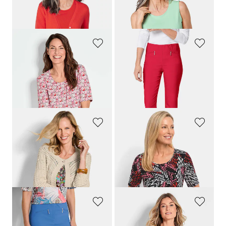
Strickjacke aus reiner Merinowolle
Gepflegtes Top in formstabiler Ware
99,95 €
39,95 €
64,95 €
29,95 €
+ 2
+ 5
GOLDNER
GOLDNER
Shirt mit trendigem Druck
Schmale Bengalinhose
LOUISA
54,95 €
89,95 €
34,95 €
+ 11
30-Tage-Bestpreis**: 44,95 €
(-22%)
GOLDNER
GOLDNER
Strickjacke aus reiner Baumwolle
Viskoseshirt in abstrakter Felloptik
89,95 €
64,95 €
54,95 €
34,95 €
30-Tage-Bestpreis**: 64,95 €
(-15%)
GOLDNER
GOLDNER