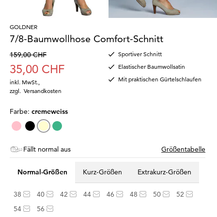
GOLDNER
7/8-Baumwollhose Comfort-Schnitt
159,00 CHF
Sportiver Schnitt
35,00 CHF
Elastischer Baumwollsatin
Mit praktischen Gürtelschlaufen
inkl. MwSt.
,
zzgl.
Versandkosten
Farbe:
cremeweiss
Fällt normal aus
Größentabelle
Normal-Größen
Kurz-Größen
Extrakurz-Größen
38
40
42
44
46
48
50
52
54
56