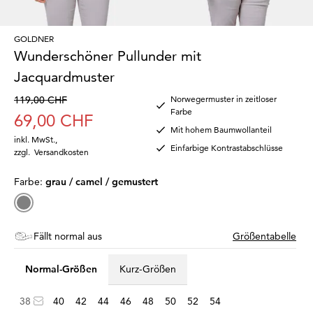
GOLDNER
Wunderschöner Pullunder mit
Jacquardmuster
119,00 CHF
Norwegermuster in zeitloser
Farbe
69,00 CHF
Mit hohem Baumwollanteil
inkl. MwSt.
,
Einfarbige Kontrastabschlüsse
zzgl.
Versandkosten
Farbe:
grau / camel / gemustert
Fällt normal aus
Größentabelle
Normal-Größen
Kurz-Größen
38
40
42
44
46
48
50
52
54