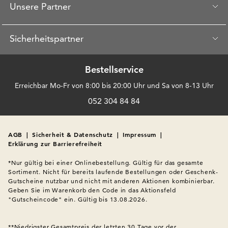
Unsere Partner
Sicherheitspartner
Bestellservice
Erreichbar Mo-Fr von 8:00 bis 20:00 Uhr und Sa von 8-13 Uhr
052 304 84 84
AGB
|
Sicherheit & Datenschutz
|
Impressum
|
Erklärung zur Barrierefreiheit
*Nur gültig bei einer Onlinebestellung. Gültig für das gesamte 
Sortiment. Nicht für bereits laufende Bestellungen oder Geschenk-
Gutscheine nutzbar und nicht mit anderen Aktionen kombinierbar. 
Geben Sie im Warenkorb den Code in das Aktionsfeld 
"Gutscheincode" ein. Gültig bis 13.08.2026.

**Niedrigster Gesamtpreis der letzten 30 Tage vor der 