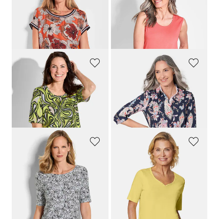
GOLDNER
GOLDNER
Blusenshirt mit Alloverdruck
Basic Top im Doppelpack
59,95 €
39,95 €
29,95 €
29,95 €
30-Tage-Bestpreis**: 39,95 €
(-25%)
GOLDNER
GOLDNER
Druckshirt aus Viskosejersey
Pikee-Druckpoloshirt
59,95 €
89,95 €
14,95 €
49,95 €
+ 1
30-Tage-Bestpreis**: 59,95 €
(-16%)
30-Tage-Bestpreis**: 19,95 €
(-25%)
GOLDNER
GOLDNER
Jersey-Shirt mit Blumenprint
T-Shirt mit charmantem Ausschnitt und Schmucksteinchen
59,95 €
29,95 €
39,95 €
+ 7