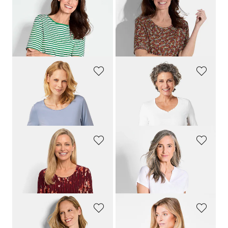
GOLDNER
GOLDNER
Ringelshirt aus Viskosejersey
Shirt in Millefleurs-Print
49,95 €
59,95 €
29,95 €
14,95 €
+ 1
30-Tage-Bestpreis**: 19,95 €
(-25%)
30-Tage-Bestpreis**: 39,95 €
(-25%)
GOLDNER
GOLDNER
Kombistarkes Halbarmshirt mit tonaler Zierkante
T-Shirt mit charmantem Ausschnitt und Schmucksteinchen
49,95 €
29,95 €
19,95 €
+ 7
GOLDNER
GOLDNER
Viskoseshirt mit Blüten und Längsstreifen
Shirt aus luftigem Viskosejersey
59,95 €
49,95 €
29,95 €
29,95 €
GOLDNER
GOLDNER