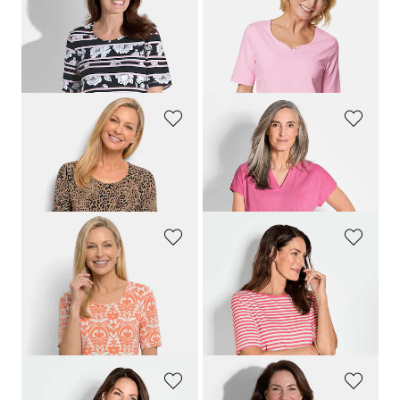
GOLDNER
GOLDNER
Shirt mit Streifen und Blumen
T-Shirt mit charmantem Ausschnitt und Schmucksteinchen
59,95 €
29,95 €
14,95 €
+ 7
30-Tage-Bestpreis**: 19,95 €
(-25%)
GOLDNER
GOLDNER
Jersey-Shirt mit Leo Print
Shirt aus luftigem Viskosejersey
59,95 €
49,95 €
29,95 €
29,95 €
GOLDNER
GOLDNER
Viskoseshirt mit femininem Ornamentmuster
Ringelshirt aus Viskosejersey
59,95 €
49,95 €
29,95 €
29,95 €
+ 1
30-Tage-Bestpreis**: 39,95 €
(-25%)