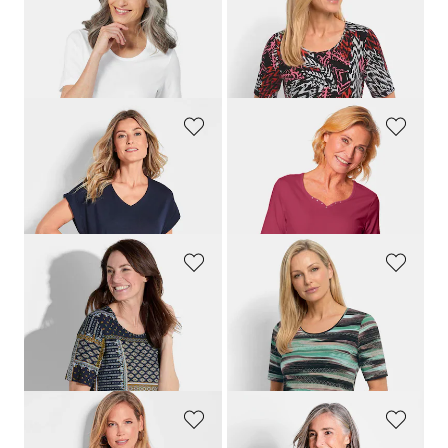
GOLDNER
GOLDNER
Basic T-Shirts - 3er-Pack
Viskoseshirt in abstrakter Felloptik
69,95 €
59,95 €
62,96 €
29,95 €
30-Tage-Bestpreis**: 69,95 €
(-10%)
GOLDNER
GOLDNER
Leichtes Crêpe-Shirt
T-Shirt mit charmantem Ausschnitt und Schmucksteinchen
44,95 €
29,95 €
34,95 €
+ 7
GOLDNER
GOLDNER
Jersey-Shirt mit edlem Druck
Shirt mit künstlerischem Streifenmuster
59,95 €
64,95 €
14,95 €
34,95 €
30-Tage-Bestpreis**: 19,95 €
(-25%)