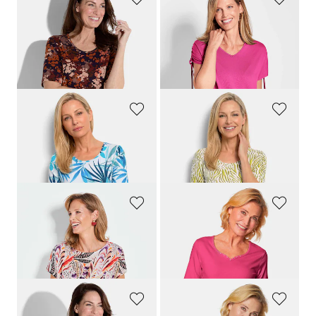
GOLDNER
GOLDNER
Jersey-Shirt mit Blättermuster
Shirt mit gerafften Ärmeln
59,95 €
49,95 €
14,95 €
19,95 €
30-Tage-Bestpreis**: 19,95 €
(-25%)
GOLDNER
GOLDNER
Viskoseshirt mit sommerlichem Blätterprint
Viskoseshirt mit Zebramuster
64,95 €
59,95 €
34,95 €
29,95 €
GOLDNER
GOLDNER
Blusenshirt mit platziertem Druck
T-Shirt mit charmantem Ausschnitt und Schmucksteinchen
59,95 €
29,95 €
19,95 €
+ 7