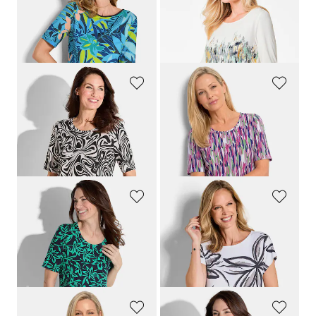
Jersey-Shirt mit U-Boot-Ausschnitt
Druckshirt mit Schimmer-Effekt
59,95 €
59,95 €
29,95 €
19,95 €
30-Tage-Bestpreis**: 39,95 €
(-25%)
GOLDNER
GOLDNER
Druckshirt aus Viskosejersey
Shirt mit grafischem Muster
59,95 €
59,95 €
14,95 €
29,95 €
+ 1
30-Tage-Bestpreis**: 19,95 €
(-25%)
GOLDNER
GOLDNER
Shirt in farbintensivem Blumenmuster
Jersey-Shirt mit Pailletten
59,95 €
59,95 €
14,95 €
39,95 €
30-Tage-Bestpreis**: 19,95 €
(-25%)