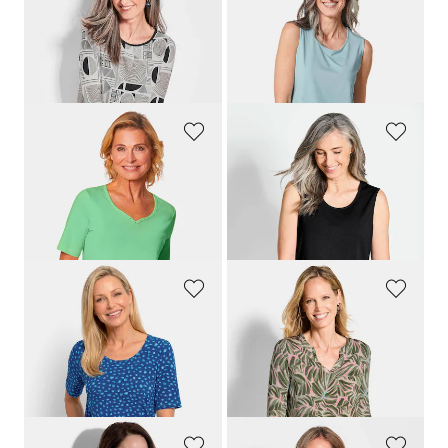
GOLDNER
GOLDNER
Printshirt mit Alloverdruck
Gepflegtes Top in formstabiler Ware
39,95 €
29,95 €
29,95 €
+ 5
30-Tage-Bestpreis**: 39,95 €
(-25%)
GOLDNER
GOLDNER
T-Shirt mit charmantem Ausschnitt und Schmucksteinchen
Basic Top im Doppelpack
29,95 €
39,95 €
29,95 €
+ 7
30-Tage-Bestpreis**: 39,95 €
(-25%)
GOLDNER
GOLDNER
Viskoseshirt mit verspielten Tupfen
Shirt aus kühlendem Viskose-Jersey
59,95 €
69,95 €
29,95 €
39,95 €
30-Tage-Bestpreis**: 49,95 €
(-20%)