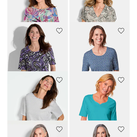
GOLDNER
GOLDNER
Jersey-Shirt im Doppelpack
Jersey-Shirt mit Gummibündchen
69,95 €
59,95 €
59,95 €
49,95 €
GOLDNER
GOLDNER
Druckshirt aus Viskosejersey
Hochwertig bedruckte T-Shirts im Doppelpack
59,95 €
69,95 €
14,95 €
59,95 €
+ 1
30-Tage-Bestpreis**: 19,95 €
(-25%)
GOLDNER
GOLDNER
Ringelshirt aus Viskosejersey
T-Shirt mit charmantem Ausschnitt und Schmucksteinchen
49,95 €
29,95 €
29,95 €
+ 7
+ 1
30-Tage-Bestpreis**: 39,95 €
(-25%)