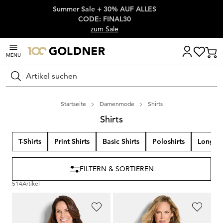
Summer Sale + 30% AUF ALLES
Überspringe Navigation, direkt zum Content
CODE: FINAL30
zum Sale
MENU
Suchen
Startseite
Damenmode
Shirts
Shirts
T-Shirts
Print Shirts
Basic Shirts
Poloshirts
Longshi
FILTERN & SORTIEREN
514
Artikel