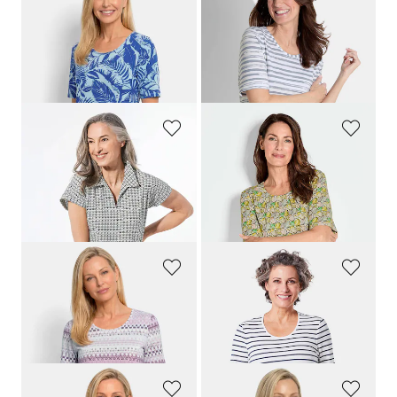
GOLDNER
GOLDNER
Viskoseshirt mit grafischem Blättermuster
Gestreiftes Shirt aus Viskose-Jersey
59,95 €
59,95 €
29,95 €
14,95 €
30-Tage-Bestpreis**: 19,95 €
(-25%)
GOLDNER
GOLDNER
Shirt mit dezentem Jacquard
Shirt mit trendigem Druck
69,95 €
49,95 €
29,95 €
29,95 €
30-Tage-Bestpreis**: 39,95 €
(-25%)
30-Tage-Bestpreis**: 39,95 €
(-25%)
GOLDNER
GOLDNER
Jersey-Shirt mit geometrischem All-over-Print
Buntgewirktes Ringelshirt
59,95 €
49,95 €
29,95 €
29,95 €
+ 2