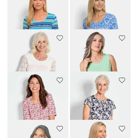
GOLDNER
GOLDNER
Viskoseshirt mit frischem Streifenmuster
Viskoseshirt mit femininem Ornamentmuster
59,95 €
59,95 €
29,95 €
29,95 €
GOLDNER
GOLDNER
Shirt mit effektvoller Spitze
Gepflegtes Top in formstabiler Ware
79,95 €
34,95 €
24,95 €
+ 5
GOLDNER
GOLDNER
Shirt mit trendigem Druck
Plissee-Shirt
49,95 €
69,95 €
29,95 €
59,95 €
30-Tage-Bestpreis**: 39,95 €
(-25%)