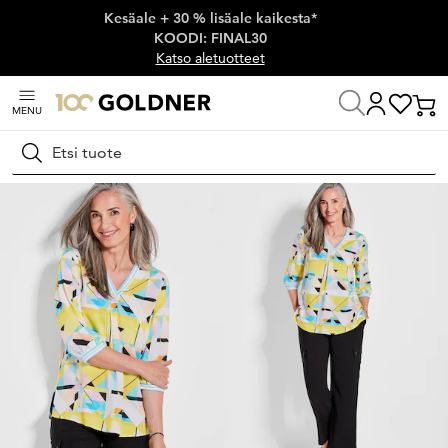
Kesäale + 30 % lisäale kaikesta*
Ohita siirtymä, siirry pääsisältöön
KOODI: FINAL30
Katso aletuotteet
MENU
Koti
Naisten muoti
Neulospaidat
Pitkät neulospaidat
Hae