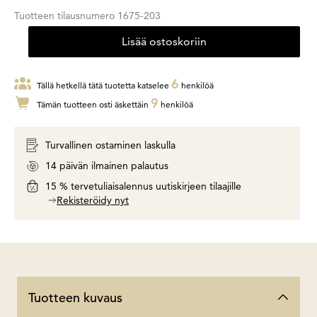
Tuotteen tilausnumero
1675-203
Lisää ostoskoriin
6
Tällä hetkellä tätä tuotetta katselee
henkilöä
9
Tämän tuotteen osti äskettäin
henkilöä
Turvallinen ostaminen laskulla
14 päivän ilmainen palautus
15 % tervetuliaisalennus uutiskirjeen tilaajille
Rekisteröidy nyt
Tuotteen kuvaus