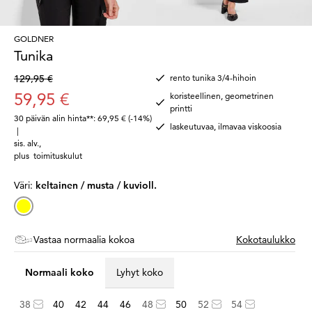
GOLDNER
Tunika
129,95 €
rento tunika 3/4-hihoin
59,95 €
koristeellinen, geometrinen
printti
30 päivän alin hinta**: 69,95 €
(-14%)
laskeutuvaa, ilmavaa viskoosia
|
sis. alv.
,
plus
toimituskulut
Väri:
keltainen / musta / kuvioll.
Vastaa normaalia kokoa
Kokotaulukko
Normaali koko
Lyhyt koko
38
40
42
44
46
48
50
52
54