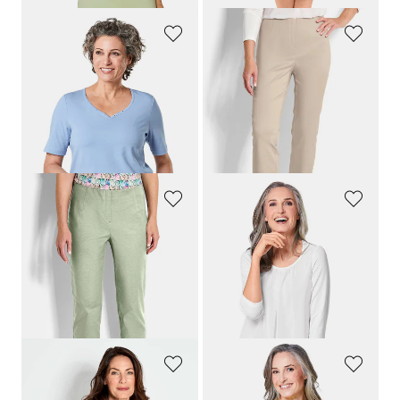
GOLDNER
GOLDNER
T-shirt avec charmante encolure et pierres décoratives
Pantalon en bengaline
LOUISA
, aspect jean
39,95 €
119,95 €
89,95 €
+ 7
+ 3
Meilleur prix sur 30 jours** :
109,95 €
(-18%)
GOLDNER
GOLDNER
Pantalon en bengaline
LOUISA
, aspect jean
Élégant T-shirt aspect chemisier
119,95 €
89,95 €
89,95 €
+ 12
+ 3
Meilleur prix sur 30 jours** :
109,95 €
(-18%)
GOLDNER
GOLDNER