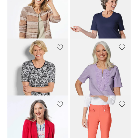
GOLDNER
GOLDNER
Veste aspect bouclette
T-shirt en pur coton
139,95 €
39,95 €
89,95 €
+ 5
Meilleur prix sur 30 jours** :
109,95 €
(-18%)
GOLDNER
GOLDNER
T-shirt en jersey avec imprimé noir et blanc
T-shirt à encolure arrondie en crochet
69,95 €
59,95 €
39,95 €
39,95 €
+ 1
Meilleur prix sur 30 jours** : 49,95 €
(-20%)
GOLDNER
GOLDNER
Blazer léger en jersey très agréable à porter
Pantalon étroit en bengaline
LOUISA
179,95 €
99,95 €
119,95 €
+ 11
+ 4