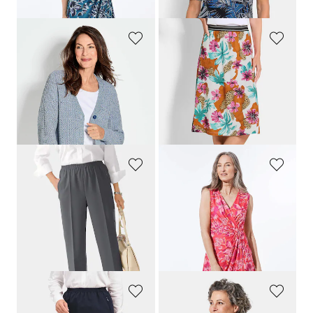
139,95 €
(-14%)
GOLDNER
GOLDNER
Cardigan en maille ruban multicolore
Jupe en jersey avec imprimé floral et animalier
99,95 €
109,95 €
69,95 €
69,95 €
Meilleur prix sur 30 jours** : 89,95 €
Meilleur prix sur 30 jours** :
(-22%)
109,95 €
(-36%)
GOLDNER
GOLDNER
Pantalon de voyage
CARLA
, facile d'entretien
Robe style croisé
89,95 €
179,95 €
119,95 €
+ 3
Meilleur prix sur 30 jours** :
139,95 €
(-14%)