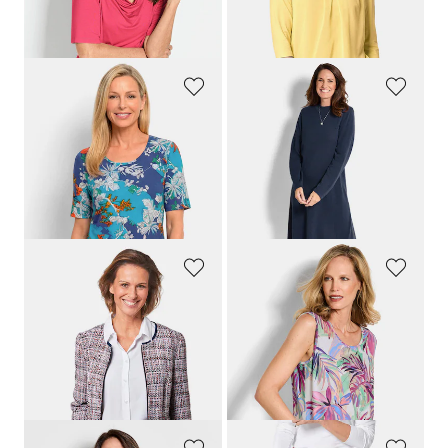
Meilleur prix sur 30 jours** : 49,95 €
Meilleur prix sur 30 jours** : 89,95 €
(-20%)
(-44%)
GOLDNER
GOLDNER
T-shirt en doux mélange de coton
Robe en tricot à la coupe féminine en A
69,95 €
119,95 €
29,95 €
89,95 €
Meilleur prix sur 30 jours** : 39,95 €
Meilleur prix sur 30 jours** : 99,95 €
(-25%)
(-10%)
GOLDNER
GOLDNER
Elégant blazer en tissu bouclette et passepoil en jean
Débardeur en jersey avec imprimé de palmiers
169,95 €
59,95 €
109,95 €
49,95 €
Meilleur prix sur 30 jours** :
139,95 €
(-21%)