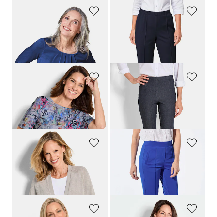
GOLDNER
GOLDNER
Élégant T-shirt aspect chemisier
Pantalon côtelé
CARLA
très agréable à porter
89,95 €
59,95 €
+ 12
+ 4
GOLDNER
GOLDNER
T-shirt en jersey en lot de 2
Pantalon en bengaline
LOUISA
, aspect jean
89,95 €
119,95 €
69,95 €
+ 3
GOLDNER
GOLDNER
Veste courte en maille ruban
Pantalon ample SARA en jersey de viscose
99,95 €
139,95 €
69,95 €
+ 4