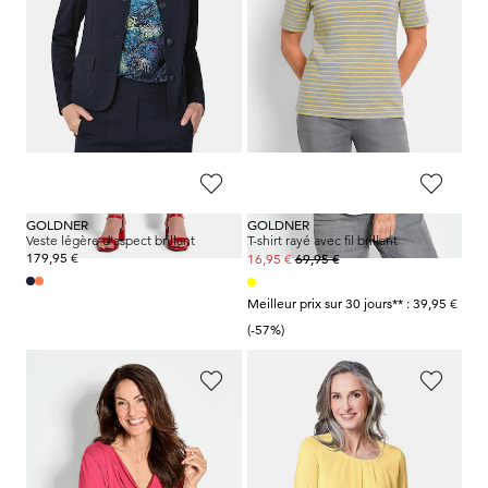
GOLDNER
GOLDNER
Pantalon 7/8
LOUISA
en bengaline, avec taille élastique
T-shirt en jersey de viscose aéré
69,95 €
69,95 €
49,95 €
39,95 €
Meilleur prix sur 30 jours** : 59,95 €
Meilleur prix sur 30 jours** : 49,95 €
(-16%)
(-20%)
GOLDNER
GOLDNER
Veste légère d'aspect brillant
T-shirt rayé avec fil brillant
179,95 €
69,95 €
16,95 €
Meilleur prix sur 30 jours** : 39,95 €
(-57%)
GOLDNER
GOLDNER
T-shirt à col cascade
Élégant T-shirt aspect chemisier
59,95 €
89,95 €
39,95 €
49,95 €
+ 1
+ 12