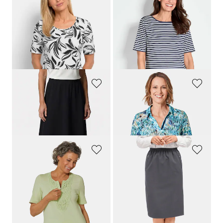
GOLDNER
GOLDNER
T-shirt en jersey avec imprimé floral tendance
T-shirt à rayures en jersey de viscose
69,95 €
59,95 €
39,95 €
39,95 €
+ 1
Meilleur prix sur 30 jours** : 49,95 €
(-20%)
GOLDNER
GOLDNER
Jupe évasée en jersey avec taille élastique
Polo d'une grande douceur
89,95 €
89,95 €
69,95 €
49,95 €
GOLDNER
GOLDNER
T-shirt à encolure arrondie en crochet
Jupe de voyage infroissable
59,95 €
69,95 €
39,95 €
+ 3
+ 1
Meilleur prix sur 30 jours** : 49,95 €
(-20%)