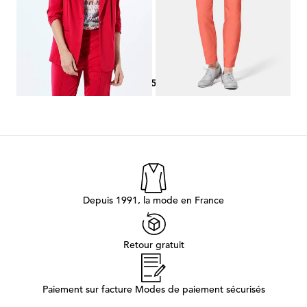
Meilleur prix sur 30 jours** :
139,95 €
(-14%)
...
...
1
3
4
5
6
7
9
Depuis 1991, la mode en France
Retour gratuit
Paiement sur facture Modes de paiement sécurisés