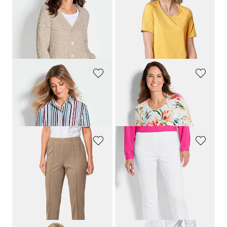
Cardigan en maille ruban multicolore
Élégant T-shirt indéformable
99,95 €
49,95 €
69,95 €
39,95 €
+ 4
Meilleur prix sur 30 jours** : 89,95 €
Meilleur prix sur 30 jours** : 49,95 €
(-22%)
(-20%)
GOLDNER
GOLDNER
Blouse
T-shirt en jersey à imprimé floral
49,95 €
69,95 €
59,95 €
GOLDNER
GOLDNER
Pantalon 7/8 côtelé
CARLA
Pantalon en bengaline
LOUISA
, aspect jean
49,95 €
119,95 €
39,95 €
89,95 €
+ 4
+ 3
Meilleur prix sur 30 jours** : 49,95 €
Meilleur prix sur 30 jours** :
(-20%)
109,95 €
(-18%)