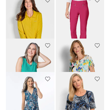
GOLDNER
GOLDNER
Polo piqué haut de gamme
Pantalon étroit en bengaline
LOUISA
99,95 €
99,95 €
49,95 €
+ 11
+ 2
Meilleur prix sur 30 jours** : 59,95 €
(-16%)
GOLDNER
GOLDNER
Élégant bustier indéformable
T-shirt en jersey à épaules froncées
39,95 €
69,95 €
39,95 €
+ 5
GOLDNER
GOLDNER
Robe style croisé
T-shirt en viscose avec imprimé palmier
179,95 €
69,95 €
119,95 €
39,95 €
Meilleur prix sur 30 jours** :