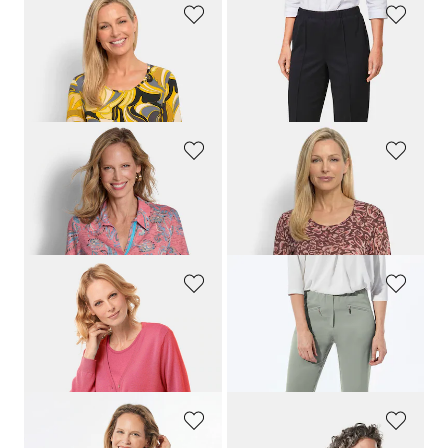
GOLDNER
GOLDNER
T-shirt avec un joli motif ornemental
Pantalon côtelé
CARLA
très agréable à porter
69,95 €
59,95 €
39,95 €
+ 4
GOLDNER
GOLDNER
T-shirt en tissu dévoré, avec col polo
T-shirt en viscose avec un imprimé floral abstrait
89,95 €
69,95 €
59,95 €
39,95 €
GOLDNER
GOLDNER
Cardigan en pure laine Mérinos
Pantalon 7/8 en bengaline
LOUISA
109,95 €
99,95 €
69,95 €
+ 11
+ 2