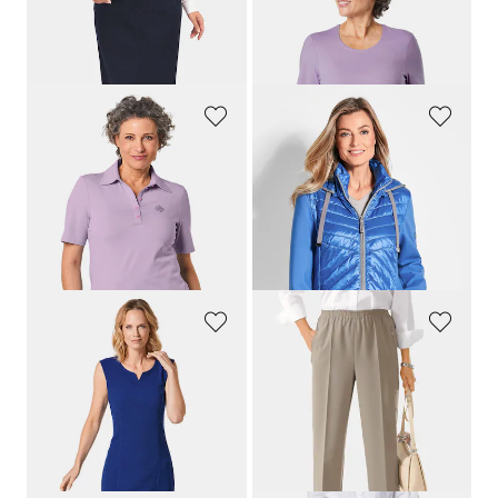
GOLDNER
GOLDNER
Jupe de voyage infroissable
T-shirt en pur coton
69,95 €
39,95 €
+ 3
+ 5
GOLDNER
GOLDNER
Polo confortable et extensible
Veste à col droit
49,95 €
199,95 €
39,95 €
119,95 €
+ 1
+ 2
Meilleur prix sur 30 jours** :
139,95 €
(-14%)
GOLDNER
GOLDNER
Robe
Pantalon de voyage
CARLA
, facile d'entretien
169,95 €
89,95 €
99,95 €
+ 3
Meilleur prix sur 30 jours** :
109,95 €
(-9%)