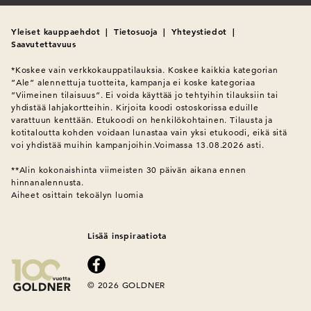
Yleiset kauppaehdot
|
Tietosuoja
|
Yhteystiedot
|
Saavutettavuus
*Koskee vain verkkokauppatilauksia. Koskee kaikkia kategorian 
”Ale” alennettuja tuotteita, kampanja ei koske kategoriaa 
”Viimeinen tilaisuus”. Ei voida käyttää jo tehtyihin tilauksiin tai 
yhdistää lahjakortteihin. Kirjoita koodi ostoskorissa eduille 
varattuun kenttään. Etukoodi on henkilökohtainen. Tilausta ja 
kotitaloutta kohden voidaan lunastaa vain yksi etukoodi, eikä sitä 
voi yhdistää muihin kampanjoihin.Voimassa 13.08.2026 asti.

**Alin kokonaishinta viimeisten 30 päivän aikana ennen 
hinnanalennusta.
Aiheet osittain tekoälyn luomia
Lisää inspiraatiota
© 2026 GOLDNER