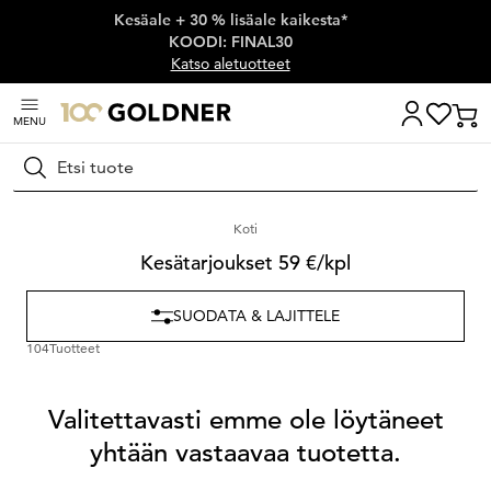
Kesäale + 30 % lisäale kaikesta*
Ohita siirtymä, siirry pääsisältöön
KOODI: FINAL30
Katso aletuotteet
MENU
Hae
Koti
Kesätarjoukset 59 €/kpl
SUODATA & LAJITTELE
104
Tuotteet
Valitettavasti emme ole löytäneet
yhtään vastaavaa tuotetta.