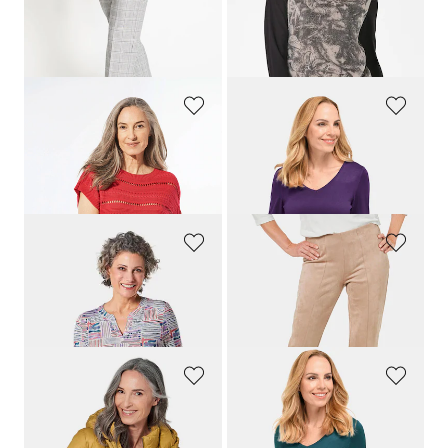
30 päivän alin hinta**: 89,95 €
(-22%)
GOLDNER
GOLDNER
Neuletoppi venepääntiellä
Mutkaton neulepusero V-pääntiellä
109,95 €
59,95 €
29,00 €
13,00 €
+ 3
GOLDNER
GOLDNER
Painokuvioitu tunika pystykauluksella
Modernit leggingsit trendikästä keinomokkaa
109,95 €
139,95 €
29,00 €
49,00 €
GOLDNER
GOLDNER
Hupullinen tikkitakki
Mutkaton neulepusero V-pääntiellä
259,95 €
59,95 €
89,00 €
13,00 €