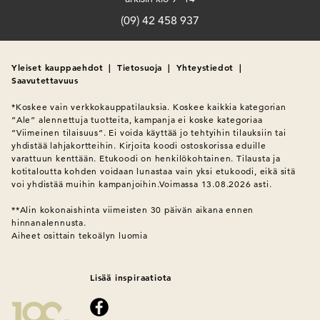
(09) 42 458 937
Yleiset kauppaehdot
|
Tietosuoja
|
Yhteystiedot
|
Saavutettavuus
*Koskee vain verkkokauppatilauksia. Koskee kaikkia kategorian 
”Ale” alennettuja tuotteita, kampanja ei koske kategoriaa 
”Viimeinen tilaisuus”. Ei voida käyttää jo tehtyihin tilauksiin tai 
yhdistää lahjakortteihin. Kirjoita koodi ostoskorissa eduille 
varattuun kenttään. Etukoodi on henkilökohtainen. Tilausta ja 
kotitaloutta kohden voidaan lunastaa vain yksi etukoodi, eikä sitä 
voi yhdistää muihin kampanjoihin.Voimassa 13.08.2026 asti.

**Alin kokonaishinta viimeisten 30 päivän aikana ennen 
hinnanalennusta.
Aiheet osittain tekoälyn luomia
Lisää inspiraatiota