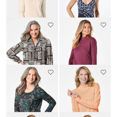
30 päivän alin hinta**: 59,97 €
(-16%)
GOLDNER
GOLDNER
Painokuvioitu pusero tunikapääntiellä
Pitkähihainen pystykauluksellinen neulospaita
89,95 €
54,95 €
49,95 €
44,95 €
30 päivän alin hinta**: 59,95 €
30 päivän alin hinta**: 64,95 €
(-16%)
(-30%)
GOLDNER
GOLDNER
Painokuvioitu, vartaloa imarteleva neulospaita
Pehmoinen, kauluksellinen kashmirneule
89,95 €
199,95 €
29,00 €
129,95 €
30 päivän alin hinta**: 139,95 €
(-7%)