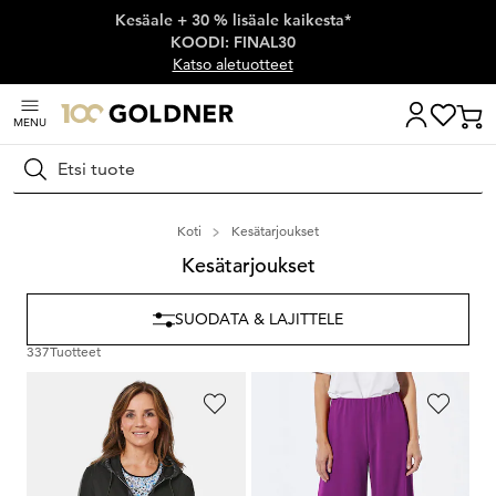
Kesäale + 30 % lisäale kaikesta*
Ohita siirtymä, siirry pääsisältöön
KOODI: FINAL30
Katso aletuotteet
MENU
Hae
Koti
Kesätarjoukset
Kesätarjoukset
SUODATA & LAJITTELE
337
Tuotteet
GOLDNER
GOLDNER
Mukava hupullinen vapaa-ajantakki
Jerseyhousut
159,95 €
169,95 €
69,00 €
49,00 €