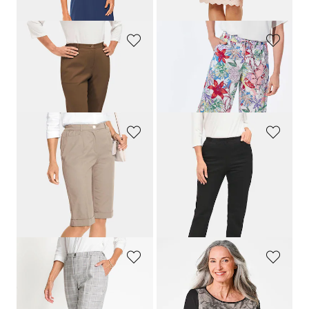
(-22%)
GOLDNER
GOLDNER
Mukavat ribbipintaiset housut, comfort-malli
Polvihousut
129,95 €
119,95 €
59,95 €
49,00 €
GOLDNER
GOLDNER
Bermudat
Housut
119,95 €
119,95 €
49,00 €
49,95 €
30 päivän alin hinta**: 59,95 €
(-16%)
GOLDNER
GOLDNER
Ruudulliset Comfort-housut
Pitkähihainen neulospaita paljettisomisteilla
159,95 €
109,95 €
49,00 €
69,95 €