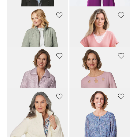
GOLDNER
GOLDNER
Tikkitakki
V-pääntiepuuvillaneule lyhyin hihoin
209,95 €
69,95 €
69,00 €
13,00 €
GOLDNER
GOLDNER
Pitkä takki näyttävällä tikkauksella
Naisellinen pusero näyttävällä pääntiellä
209,95 €
119,95 €
69,00 €
49,95 €
GOLDNER
GOLDNER
Kääntötakki neulosta tai tikattua kangasta
Sifonkipusero, jossa värikäs printti
269,95 €
129,95 €
139,95 €
29,00 €
30 päivän alin hinta**: 189,95 €