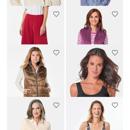
(-26%)
GOLDNER
GOLDNER
Jerseyhousut
Teddykarvaliivi pehmeää fleeceä
189,95 €
109,95 €
49,00 €
49,95 €
GOLDNER
SLOGGI
Pitkä tikkiliivi, jossa pystykaulus
Sileät Bustier-liivit sisäänommelluin kupein
209,95 €
38,00 €
109,95 €
13,00 €
30 päivän alin hinta**: 119,95 €
(-8%)
GOLDNER
ANITA
Pitkähihainen neulospaita, jonka nappilistassa somistenauha
Vartaloa muokkaava uimapuku
129,95 €
99,95 €
49,00 €
49,97 €