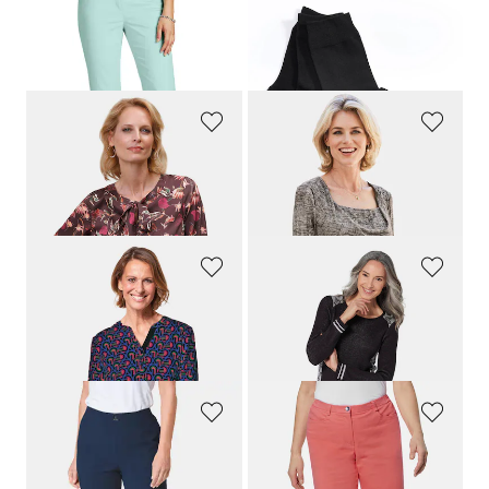
GOLDNER
ESDA
Vajaamittaiset Comfort-puuvillahousut
Sukat, 3 paria
129,95 €
14,95 €
29,00 €
13,95 €
GOLDNER
GOLDNER
Painokuvioitu pusero satiinia
Neulospaita
89,95 €
74,95 €
29,00 €
13,00 €
GOLDNER
GOLDNER
Moderni painokuvioitu pusero, rento malli
Jacquardneulemekko
109,95 €
169,95 €
29,00 €
69,00 €
GOLDNER
GOLDNER
Professlan-housut
Sporttiset bermudafarkut
129,95 €
129,95 €
29,00 €
29,00 €