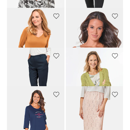
GOLDNER
SLOGGI
Mutkaton neulepusero V-pääntiellä
Sileät Bustier-liivit sisäänommelluin kupein
59,95 €
38,00 €
13,00 €
13,00 €
+ 3
GOLDNER
GOLDNER
Mukavat ribbipintaiset housut, comfort-malli
Napitettava neuletakki
129,95 €
119,95 €
59,95 €
29,00 €
COMTESSA
GOLDNER
Yöpaita
Tyylikäs hame joustavaa pitsiä
59,95 €
139,95 €
13,00 €
69,95 €
30 päivän alin hinta**: 89,95 €