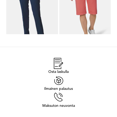
1
2
3
4
5
6
Osta laskulla
Ilmainen palautus
Maksuton neuvonta