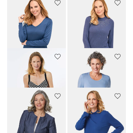
GOLDNER
GOLDNER
Mutkaton neulepusero V-pääntiellä
Pehmoinen neulospaita strassikivin
59,95 €
69,95 €
13,00 €
49,95 €
+ 3
30 päivän alin hinta**: 59,95 €
(-16%)
GOLDNER
GOLDNER
Uimapuku, jossa V-pääntie ja pehmustetut kupit
Tyylikäs T-paita, jossa pyöreä pääntie
159,95 €
69,95 €
79,97 €
13,00 €
GOLDNER
GOLDNER
Kevyt, vetoketjullinen struktuuribleiseri
Pitkähihainen pystykauluksellinen neulospaita
189,95 €
89,95 €
59,00 €
59,95 €
30 päivän alin hinta**: 69,95 €