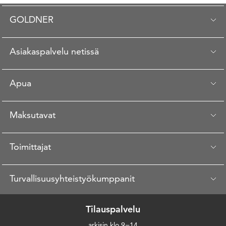
GOLDNER
Asiakaspalvelu netissä
Apua
Maksutavat
Toimittajat
Turvallisuusyhteistyökumppanit
Tilauspalvelu
arkisin klo 9−14