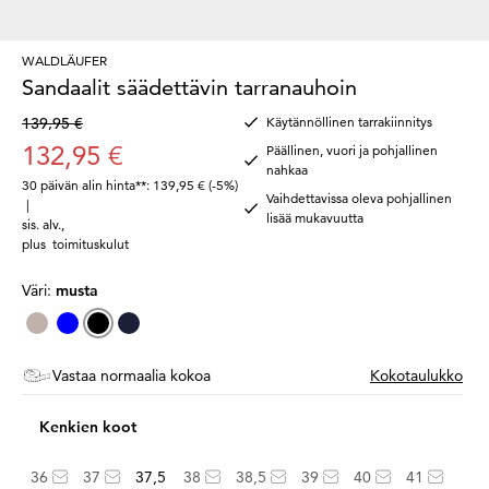
WALDLÄUFER
Sandaalit säädettävin tarranauhoin
139,95 €
Käytännöllinen tarrakiinnitys
132,95 €
Päällinen, vuori ja pohjallinen
nahkaa
30 päivän alin hinta**: 139,95 €
(-5%)
Vaihdettavissa oleva pohjallinen
|
lisää mukavuutta
sis. alv.
,
plus
toimituskulut
Väri:
musta
Vastaa normaalia kokoa
Kokotaulukko
Kenkien koot
36
37
37,5
38
38,5
39
40
41