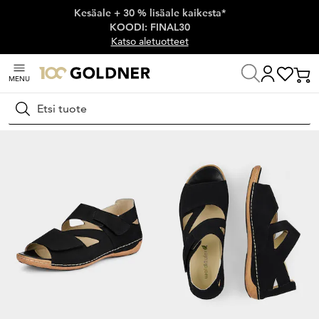
Kesäale + 30 % lisäale kaikesta*
Ohita siirtymä, siirry pääsisältöön
KOODI: FINAL30
Katso aletuotteet
MENU
Koti
Kengät ja asusteet
Sandaalit ja korolliset sandaalit
Sandaalit
Hae