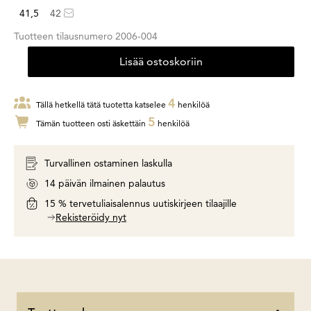
41,5
42
Tuotteen tilausnumero
2006-004
Lisää ostoskoriin
4
Tällä hetkellä tätä tuotetta katselee
henkilöä
5
Tämän tuotteen osti äskettäin
henkilöä
Turvallinen ostaminen laskulla
14 päivän ilmainen palautus
15 % tervetuliaisalennus uutiskirjeen tilaajille
Rekisteröidy nyt