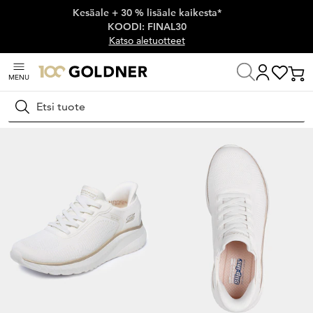
Kesäale + 30 % lisäale kaikesta*
Ohita siirtymä, siirry pääsisältöön
KOODI: FINAL30
Katso aletuotteet
MENU
Koti
Kengät ja asusteet
Tennarit
Matalapohjaiset tennarit
Hae