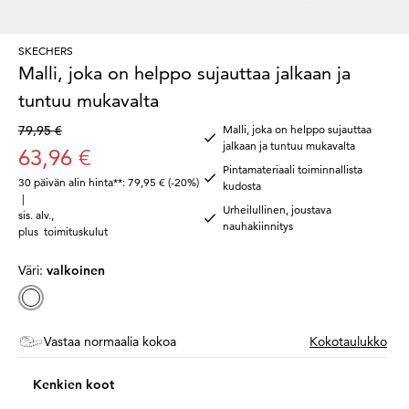
SKECHERS
Malli, joka on helppo sujauttaa jalkaan ja
tuntuu mukavalta
79,95 €
Malli, joka on helppo sujauttaa
jalkaan ja tuntuu mukavalta
63,96 €
Pintamateriaali toiminnallista
30 päivän alin hinta**: 79,95 €
(-20%)
kudosta
|
Urheilullinen, joustava
sis. alv.
,
nauhakiinnitys
plus
toimituskulut
Väri:
valkoinen
Vastaa normaalia kokoa
Kokotaulukko
Kenkien koot