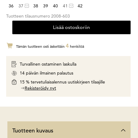
36
37
38
39
40
41
42
Tuotteen tilausnumero
2008-603
Lisää ostoskoriin
4
Tämän tuotteen osti äskettäin
henkilöä
Turvallinen ostaminen laskulla
14 päivän ilmainen palautus
15 % tervetuliaisalennus uutiskirjeen tilaajille
Rekisteröidy nyt
Tuotteen kuvaus