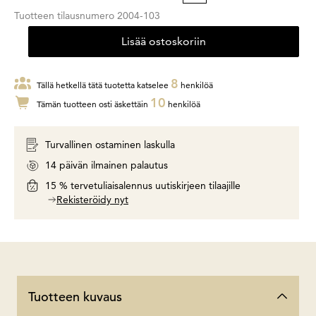
Tuotteen tilausnumero
2004-103
Lisää ostoskoriin
8
Tällä hetkellä tätä tuotetta katselee
henkilöä
10
Tämän tuotteen osti äskettäin
henkilöä
Turvallinen ostaminen laskulla
14 päivän ilmainen palautus
15 % tervetuliaisalennus uutiskirjeen tilaajille
Rekisteröidy nyt
Tuotteen kuvaus