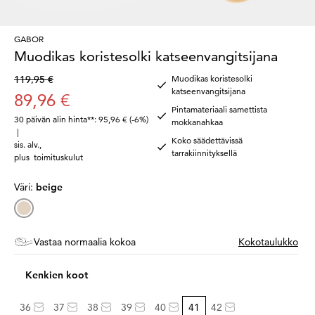
GABOR
Muodikas koristesolki katseenvangitsijana
119,95 €
Muodikas koristesolki
katseenvangitsijana
89,96 €
Pintamateriaali samettista
30 päivän alin hinta**: 95,96 €
(-6%)
mokkanahkaa
|
Koko säädettävissä
sis. alv.
,
tarrakiinnityksellä
plus
toimituskulut
Väri:
beige
Vastaa normaalia kokoa
Kokotaulukko
Kenkien koot
36
37
38
39
40
41
42