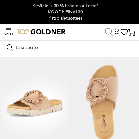
Kesäale + 30 % lisäale kaikesta*
Ohita siirtymä, siirry pääsisältöön
KOODI: FINAL30
Katso aletuotteet
MENU
Koti
Kengät ja asusteet
Pistokkaat ja kotitossut
Pistokkaat
Hae