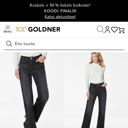
Kesäale + 30 % lisäale kaikesta*
Ohita siirtymä, siirry pääsisältöön
KOODI: FINAL30
Katso aletuotteet
MENU
Koti
Naisten muoti
Farkut
Stretchfarkut
Hae