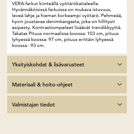
VERA-farkut kiinteällä vyötärökaitaleella.
Hyvännäköisissä farkuissa on mukava istuvuus,
leveä lahje ja hieman korkeampi vyötärö. Pehmeää,
hyvin joustavaa denimkangasta, joka on hillitysti
esipesty. Kontrastiompeleet lisäävät trendikkyyttä.
Takatas Pituus normaalissa koossa: 103 cm, pituus
lyhyessä koossa: 97 cm, pituus erittäin lyhyessä
koossa : 93 cm.
Yksityiskohdat & lisävarusteet
Materiaali & hoito-ohjeet
Valmistajan tiedot