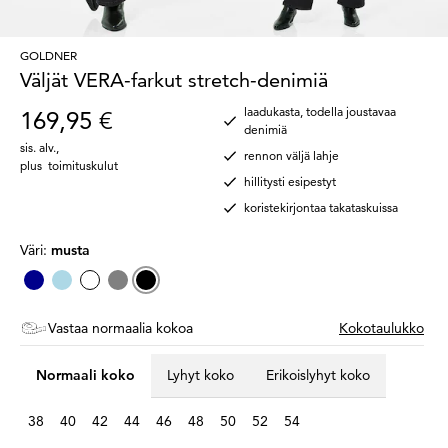
GOLDNER
Väljät VERA-farkut stretch-denimiä
laadukasta, todella joustavaa
169,95 €
denimiä
sis. alv.
,
rennon väljä lahje
plus
toimituskulut
hillitysti esipestyt
koristekirjontaa takataskuissa
Väri:
musta
Vastaa normaalia kokoa
Kokotaulukko
Normaali koko
Lyhyt koko
Erikoislyhyt koko
38
40
42
44
46
48
50
52
54