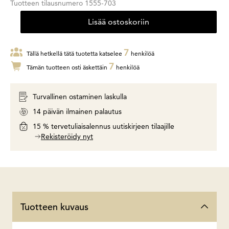
Tuotteen tilausnumero
1555-703
Lisää ostoskoriin
7
Tällä hetkellä tätä tuotetta katselee
henkilöä
7
Tämän tuotteen osti äskettäin
henkilöä
Turvallinen ostaminen laskulla
14 päivän ilmainen palautus
15 % tervetuliaisalennus uutiskirjeen tilaajille
Rekisteröidy nyt
Tuotteen kuvaus