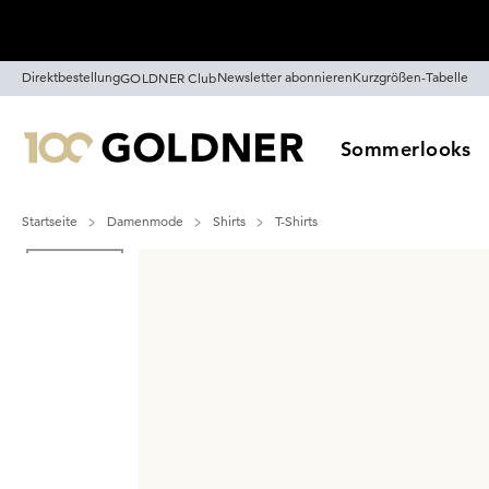
Überspringe Navigation, direkt zum Content
Direktbestellung
Newsletter abonnieren
Kurzgrößen-Tabelle
GOLDNER Club
Sommerlooks
Startseite
Damenmode
Shirts
T-Shirts