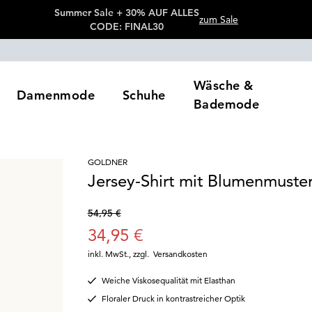
Summer Sale + 30% AUF ALLES
zum Sale
CODE: FINAL30
Wäsche &
Damenmode
Schuhe
Bademode
GOLDNER
Jersey-Shirt mit Blumenmuste
54,95 €
34,95 €
inkl. MwSt.
,
zzgl.
Versandkosten
Weiche Viskosequalität mit Elasthan
Floraler Druck in kontrastreicher Optik