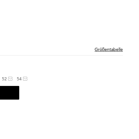
Größentabelle
52
54