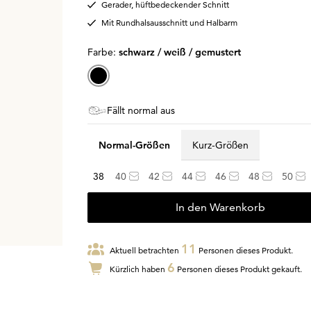
Gerader, hüftbedeckender Schnitt
Mit Rundhalsausschnitt und Halbarm
Farbe:
schwarz / weiß / gemustert
Fällt normal aus
Normal-Größen
Kurz-Größen
38
40
42
44
46
48
50
In den Warenkorb
11
Aktuell betrachten
Personen dieses Produkt.
6
Kürzlich haben
Personen dieses Produkt gekauft.