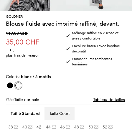
GOLDNER
Blouse fluide avec imprimé raffiné, devant.
119,00 CHF
Mélange raffiné en viscose et
jersey confortable
35,00 CHF
Encolure bateau avec imprimé
TTC.
,
décoratif
plus
frais de livraison
Emmanchures tombantes
féminines
Coloris:
blanc / à motifs
Taille normale
Tableau de tailles
Taillé Standard
Taillé Court
38
40
42
44
46
48
50
52