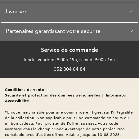
Livraison
Partenaires garantissant votre sécurité
Service de commande
lundi - vendredi 9:00h-19h, samedi 9:00h-16h
052 304 84 84
Conditions de vente
|
Sécurité et protection des données personnelles
|
Imprimatur
|
Accessibilité
*Uniquement valable pour une commande en ligne, sur l'intégralité 
de la collection. Non applicable pour une commande en cours ou 
un bon cadeau. Pour profiter de l'offre, saisissez votre code 
avantage dans le champ "Code Avantage" de votre panier. Non 
cumulable avec d'autres offres. Valable jusqu'au 13-08-2026.
