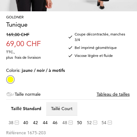
GOLDNER
Tunique
169,00 CHF
Coupe décontractée, manches
3/4
69,00 CHF
Bel imprimé géométrique
TTC.
,
Viscose légère et fluide
plus
frais de livraison
Coloris:
jaune / noir / à motifs
Taille normale
Tableau de tailles
Taillé Standard
Taillé Court
38
40
42
44
46
48
50
52
54
Référence
1675-203