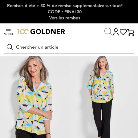
Remises d'été + 30 % de remise supplémentaire sur tout*
Passer la navigation, aller directement au contenu
CODE : FINAL30
Vers les remises
MENU
Maison
Mode femme
T-shirts
T-shirts longs
Rechercher