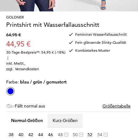
GOLDNER
Printshirt mit Wasserfallausschnitt
64,95 €
Femininer Wasserfallausschnitt
44,95 €
Fein glänzende Slinky-Qualität
Kombistarkes Muster
30-Tage-Bestpreis**: 54,95 €
(-18%)
|
inkl. MwSt.
,
zzgl.
Versandkosten
Farbe:
blau / grün / gemustert
Fällt normal aus
Größentabelle
Normal-Größen
Kurz-Größen
38
40
42
44
46
48
50
52
54