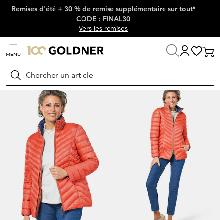
Remises d'été + 30 % de remise supplémentaire sur tout*
Passer la navigation, aller directement au contenu
CODE : FINAL30
Vers les remises
MENU
Maison
Mode femme
Vestes & blazers
Vestes
Rechercher