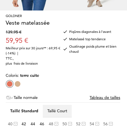
GOLDNER
Veste matelassée
139,95 €
Piqûres diagonales à l'avant
59,95 €
Matelassé top tendance
Ouatinage poids plume et bien
Meilleur prix sur 30 jours** : 69,95 €
chaud
(-14%)
|
TTC.
,
plus
frais de livraison
Coloris:
terre cuite
Taille normale
Tableau de tailles
Taillé Standard
Taillé Court
40
42
44
46
48
50
52
54
56