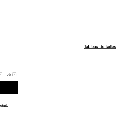
Tableau de tailles
56
duit.