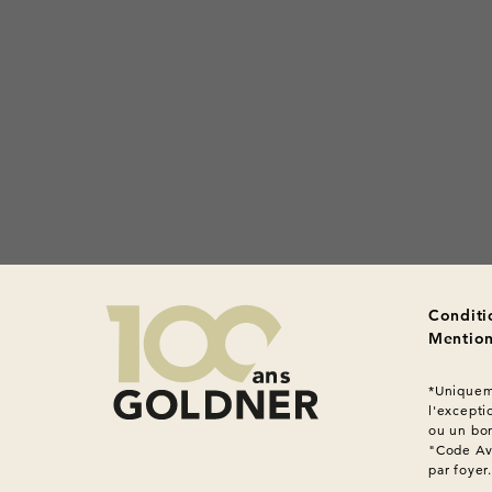
Conditi
Mention
*Uniqueme
l'excepti
ou un bon
"Code Ava
par foyer