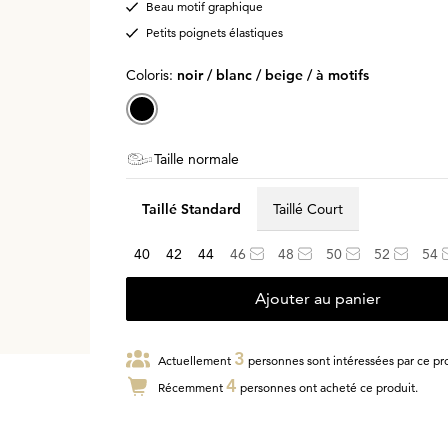
Beau motif graphique
Petits poignets élastiques
Coloris:
noir / blanc / beige / à motifs
Taille normale
Taillé Standard
Taillé Court
40
42
44
46
48
50
52
54
Ajouter au panier
3
Actuellement
personnes sont intéressées par ce pro
4
Récemment
personnes ont acheté ce produit.