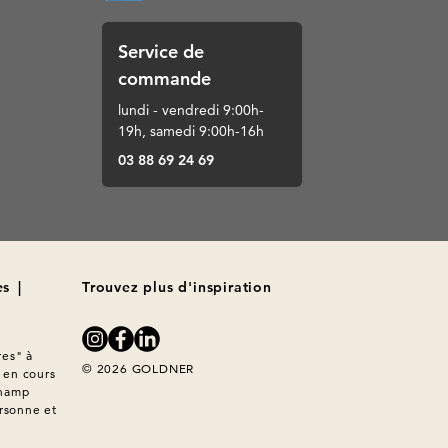
Service de
commande
lundi - vendredi 9:00h-
19h, samedi 9:00h-16h
03 88 69 24 69
es
|
Trouvez plus d'inspiration
es" à 
© 2026 GOLDNER
en cours 
hamp 
rsonne et 