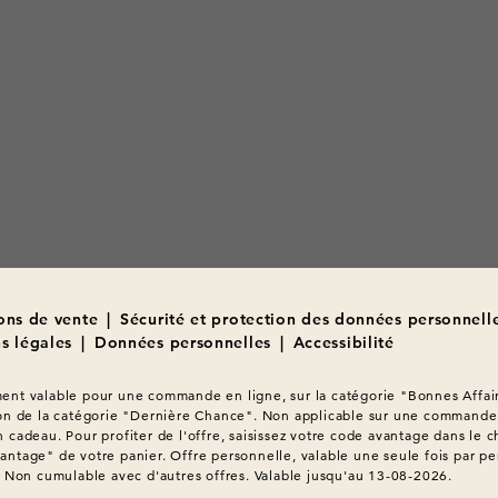
ons de vente
|
Sécurité et protection des données personnell
s légales
|
Données personnelles
|
Accessibilité
nt valable pour une commande en ligne, sur la catégorie "Bonnes Affair
on de la catégorie "Dernière Chance". Non applicable sur une commande 
 cadeau. Pour profiter de l'offre, saisissez votre code avantage dans le c
ntage" de votre panier. Offre personnelle, valable une seule fois par pe
. Non cumulable avec d'autres offres. Valable jusqu'au 13-08-2026.
