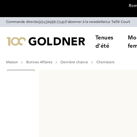
Remi
Passer la navigation, aller directement au contenu
Commande directe
S’abonner à la newsletter
Le Taillé Court
GOLDNER Club
Tenues
Mo
d'été
fe
Maison
Bonnes Affaires
Dernière chance
Chemisiers