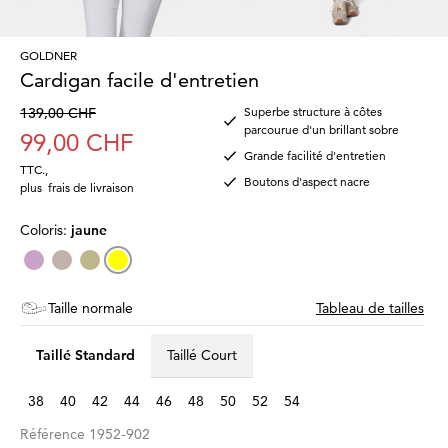
GOLDNER
Cardigan facile d'entretien
139,00 CHF
Superbe structure à côtes
parcourue d'un brillant sobre
99,00 CHF
Grande facilité d'entretien
TTC.
,
Boutons d'aspect nacre
plus
frais de livraison
Coloris:
jaune
Taille normale
Tableau de tailles
Taillé Standard
Taillé Court
38
40
42
44
46
48
50
52
54
Référence
1952-902