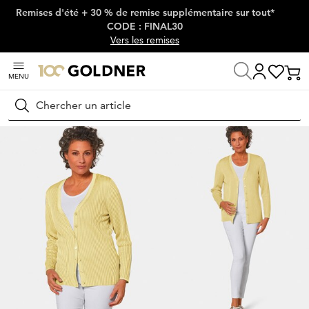
Remises d'été + 30 % de remise supplémentaire sur tout*
Passer la navigation, aller directement au contenu
CODE : FINAL30
Vers les remises
MENU
Maison
Mode femme
Tricots & pulls
Vestes en tricot
Rechercher