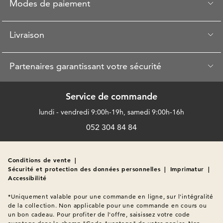
Modes de paiement
Livraison
Partenaires garantissant votre sécurité
Service de commande
lundi - vendredi 9:00h-19h, samedi 9:00h-16h
052 304 84 84
Conditions de vente
|
Sécurité et protection des données personnelles
|
Imprimatur
|
Accessibilité
*Uniquement valable pour une commande en ligne, sur l'intégralité 
de la collection. Non applicable pour une commande en cours ou 
un bon cadeau. Pour profiter de l'offre, saisissez votre code 