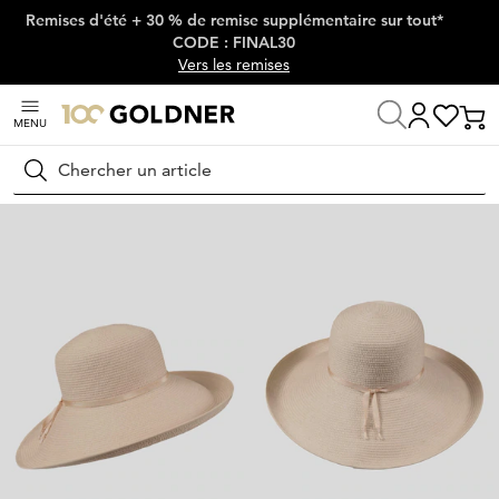
Remises d'été + 30 % de remise supplémentaire sur tout*
Passer la navigation, aller directement au contenu
CODE : FINAL30
Vers les remises
MENU
Maison
Mode femme
Vêtements de voyage
Tenues de voyage
Rechercher