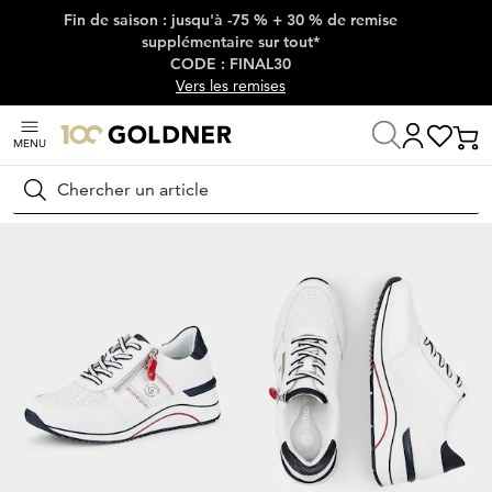
Fin de saison : jusqu'à -75 % + 30 % de remise
Passer la navigation, aller directement au contenu
supplémentaire sur tout*
CODE : FINAL30
Vers les remises
MENU
Maison
Chaussures & accessoires
Sneakers
Sneakers plates
Rechercher