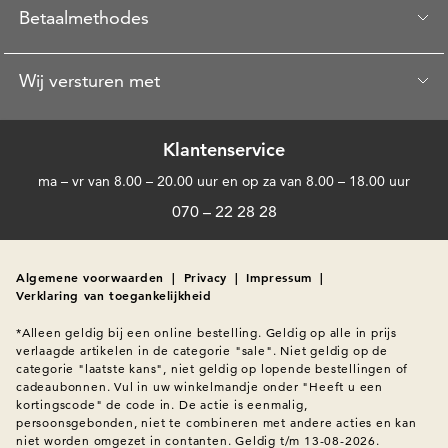
Betaalmethodes
Wij versturen met
Klantenservice
ma – vr van 8.00 – 20.00 uur en op za van 8.00 – 18.00 uur
070 – 22 28 28
Algemene voorwaarden
|
Privacy
|
Impressum
|
Verklaring van toegankelijkheid
*Alleen geldig bij een online bestelling. Geldig op alle in prijs 
verlaagde artikelen in de categorie "sale". Niet geldig op de 
categorie "laatste kans", niet geldig op lopende bestellingen of 
cadeaubonnen. Vul in uw winkelmandje onder "Heeft u een 
kortingscode" de code in. De actie is eenmalig, 
persoonsgebonden, niet te combineren met andere acties en kan 
niet worden omgezet in contanten. Geldig t/m 13-08-2026.
