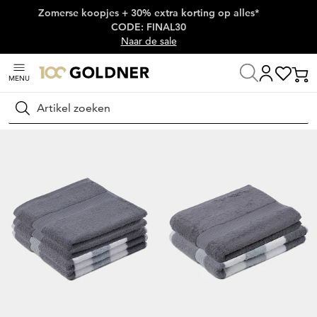
Zomerse koopjes + 30% extra korting op alles*
Skip naar hoofdinhoud
CODE: FINAL30
Naar de sale
MENU
Home
Wonen
Living
Badkamer
Zoeken