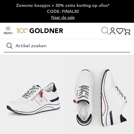
Zomerse koopjes + 30% extra korting op alles*
Skip naar hoofdinhoud
CODE: FINAL30
Naar de sale
MENU
Home
Schoenen & accessoires
Sneakers
Platte sneakers
Zoeken