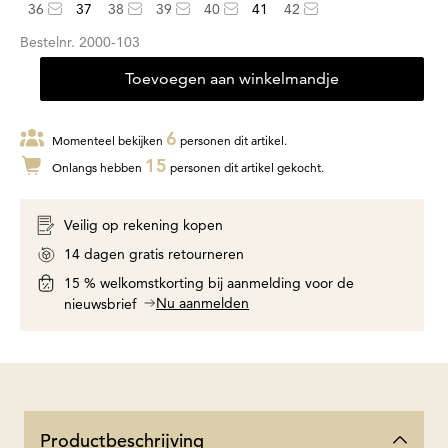
36
37
38
39
40
41
42
Bestelnr.
2000-103
Toevoegen aan winkelmandje
6
Momenteel bekijken
personen dit artikel.
15
Onlangs hebben
personen dit artikel gekocht.
Veilig op rekening kopen
14 dagen gratis retourneren
15 % welkomstkorting bij aanmelding voor de
Nu aanmelden
nieuwsbrief
Productbeschrijving