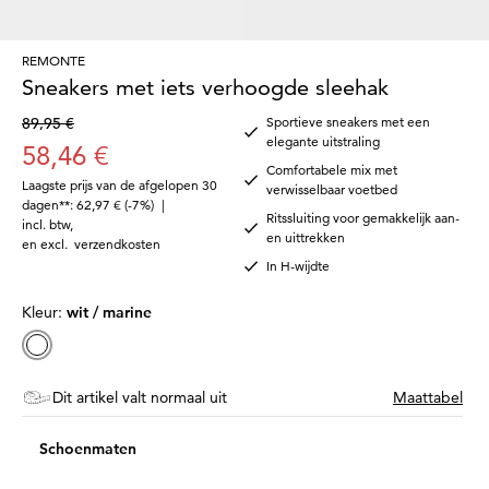
REMONTE
Sneakers met iets verhoogde sleehak
89,95 €
Sportieve sneakers met een
elegante uitstraling
58,46 €
Comfortabele mix met
Laagste prijs van de afgelopen 30
verwisselbaar voetbed
dagen**: 62,97 €
(-7%)
|
Ritssluiting voor gemakkelijk aan-
incl. btw
,
en uittrekken
en excl.
verzendkosten
In H-wijdte
Kleur:
wit / marine
Dit artikel valt normaal uit
Maattabel
Schoenmaten