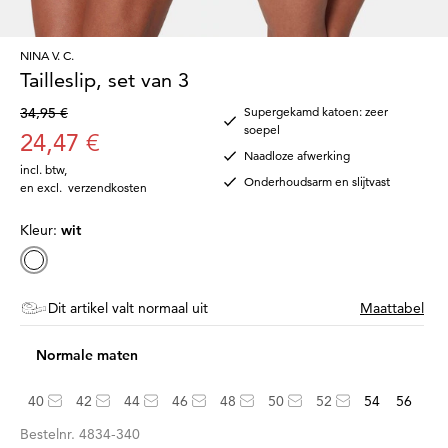
NINA V. C.
Tailleslip, set van 3
34,95 €
Supergekamd katoen: zeer
soepel
24,47 €
Naadloze afwerking
incl. btw
,
Onderhoudsarm en slijtvast
en excl.
verzendkosten
Kleur:
wit
Dit artikel valt normaal uit
Maattabel
Normale maten
40
42
44
46
48
50
52
54
56
Bestelnr.
4834-340