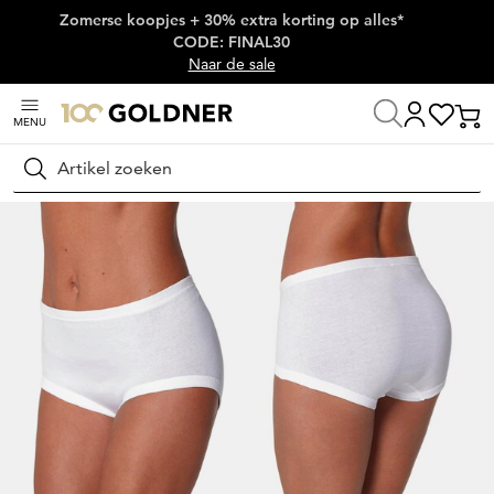
Zomerse koopjes + 30% extra korting op alles*
Skip naar hoofdinhoud
CODE: FINAL30
Naar de sale
MENU
Home
Lingerie & badmode
Onderbroeken
Tailleslips
Zoeken