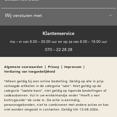
Wij versturen met
Klantenservice
ma – vr van 8.00 – 20.00 uur en op za van 8.00 – 18.00 uur
070 – 22 28 28
Algemene voorwaarden
|
Privacy
|
Impressum
|
Verklaring van toegankelijkheid
*Alleen geldig bij een online bestelling. Geldig op alle in prijs 
verlaagde artikelen in de categorie "sale". Niet geldig op de 
categorie "laatste kans", niet geldig op lopende bestellingen of 
cadeaubonnen. Vul in uw winkelmandje onder "Heeft u een 
kortingscode" de code in. De actie is eenmalig, 
persoonsgebonden, niet te combineren met andere acties en kan 
niet worden omgezet in contanten. Geldig t/m 13-08-2026.
