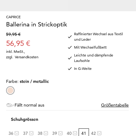
CAPRICE
Ballerina in Strickoptik
59,95 €
Raffinierter Wechsel aus Textil
und Leder
56,95 €
Mit Wechselfußbett
inkl. MwSt.
,
Leichte und dämpfende
zzgl.
Versandkosten
Laufsohle
In G-Weite
Farbe:
stein / metallic
Fällt normal aus
Größentabelle
Schuhgrössen
36
37
38
39
40
41
42