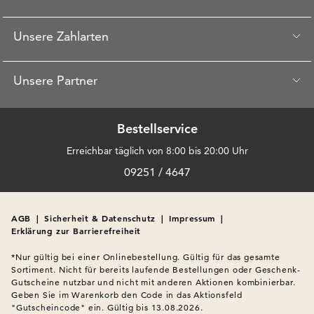
Unsere Zahlarten
Unsere Partner
Bestellservice
Erreichbar täglich von 8:00 bis 20:00 Uhr
09251 / 4647
AGB
|
Sicherheit & Datenschutz
|
Impressum
|
Erklärung zur Barrierefreiheit
*Nur gültig bei einer Onlinebestellung. Gültig für das gesamte 
Sortiment. Nicht für bereits laufende Bestellungen oder Geschenk-
Gutscheine nutzbar und nicht mit anderen Aktionen kombinierbar. 
Geben Sie im Warenkorb den Code in das Aktionsfeld 
"Gutscheincode" ein. Gültig bis 13.08.2026.
