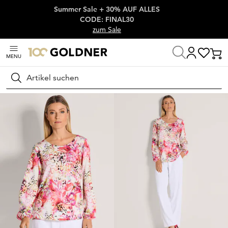
Summer Sale + 30% AUF ALLES
Überspringe Navigation, direkt zum Content
CODE: FINAL30
zum Sale
MENU
Startseite
Damenmode
Blusen
Schlupfblusen
Suchen