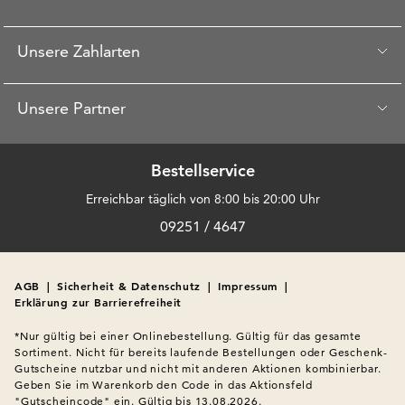
Unsere Zahlarten
Unsere Partner
Bestellservice
Erreichbar täglich von 8:00 bis 20:00 Uhr
09251 / 4647
AGB
|
Sicherheit & Datenschutz
|
Impressum
|
Erklärung zur Barrierefreiheit
*Nur gültig bei einer Onlinebestellung. Gültig für das gesamte 
Sortiment. Nicht für bereits laufende Bestellungen oder Geschenk-
Gutscheine nutzbar und nicht mit anderen Aktionen kombinierbar. 
Geben Sie im Warenkorb den Code in das Aktionsfeld 
"Gutscheincode" ein. Gültig bis 13.08.2026.
