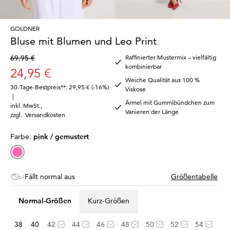
GOLDNER
Bluse mit Blumen und Leo Print
69,95 €
Raffinierter Mustermix – vielfältig
kombinierbar
24,95 €
Weiche Qualität aus 100 %
30-Tage-Bestpreis**: 29,95 €
(-16%)
Viskose
|
Ärmel mit Gummibündchen zum
inkl. MwSt.
,
Variieren der Länge
zzgl.
Versandkosten
Farbe:
pink / gemustert
Fällt normal aus
Größentabelle
Normal-Größen
Kurz-Größen
38
40
42
44
46
48
50
52
54