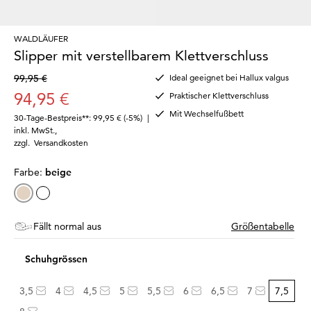
WALDLÄUFER
Slipper mit verstellbarem Klettverschluss
99,95 €
Ideal geeignet bei Hallux valgus
94,95 €
Praktischer Klettverschluss
Mit Wechselfußbett
30-Tage-Bestpreis**: 99,95 €
(-5%)
|
inkl. MwSt.
,
zzgl.
Versandkosten
Farbe:
beige
Fällt normal aus
Größentabelle
Schuhgrössen
3,5
4
4,5
5
5,5
6
6,5
7
7,5