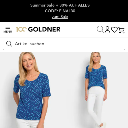
Summer Sale + 30% AUF ALLES
Überspringe Navigation, direkt zum Content
CODE: FINAL30
zum Sale
MENU
Startseite
Damenmode
Shirts
T-Shirts
Suchen