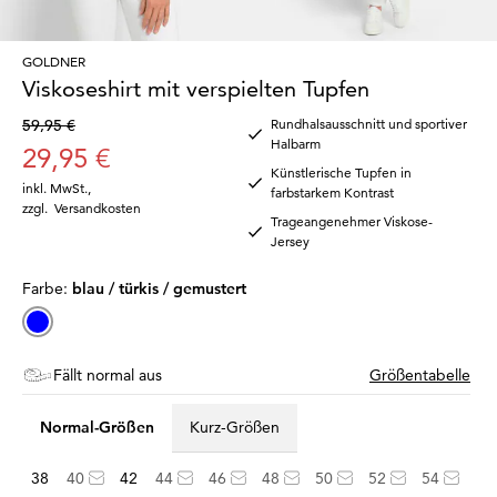
GOLDNER
Viskoseshirt mit verspielten Tupfen
59,95 €
Rundhalsausschnitt und sportiver
Halbarm
29,95 €
Künstlerische Tupfen in
inkl. MwSt.
,
farbstarkem Kontrast
zzgl.
Versandkosten
Trageangenehmer Viskose-
Jersey
Farbe:
blau / türkis / gemustert
Fällt normal aus
Größentabelle
Normal-Größen
Kurz-Größen
38
40
42
44
46
48
50
52
54