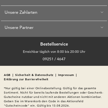
Unsere Zahlarten
Unsere Partner
Bestellservice
Erreichbar täglich von 8:00 bis 20:00 Uhr
09251 / 4647
AGB
|
Sicherheit & Datenschutz
|
Impressum
|
Erklärung zur Barrierefreiheit
*Nur gültig bei einer Onlinebestellung. Gültig für das gesamte 
Sortiment. Nicht für bereits laufende Bestellungen oder Geschenk-
Gutscheine nutzbar und nicht mit anderen Aktionen kombinierbar. 
Geben Sie im Warenkorb den Code in das Aktionsfeld 
"Gutscheincode" ein. Gültig bis 13.08.2026.
