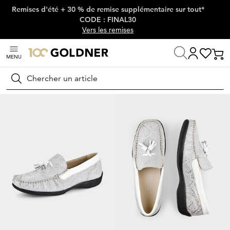
Remises d'été + 30 % de remise supplémentaire sur tout*
Passer la navigation, aller directement au contenu
CODE : FINAL30
Vers les remises
MENU
Maison
Chaussures & accessoires
Chaussures basses
Mocassins & 
Rechercher