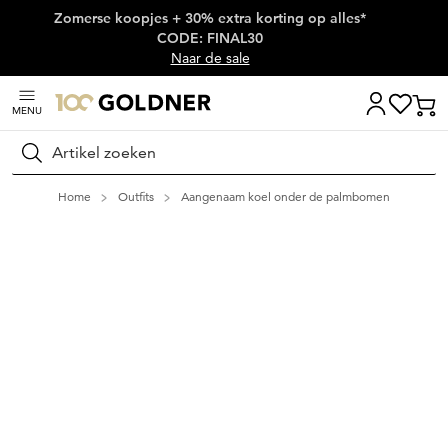
Zomerse koopjes + 30% extra korting op alles*
Skip naar hoofdinhoud
CODE: FINAL30
Naar de sale
MENU
Zoeken
Home
Outfits
Aangenaam koel onder de palmbomen