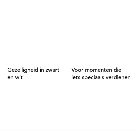
Gezelligheid in zwart
Voor momenten die
De
en wit
iets speciaals verdienen
st