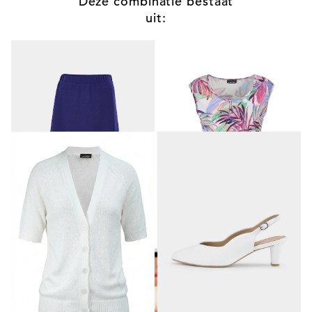
Deze combinatie bestaat
uit:
GOLDNER
GOLDNER
Zwierige jersey rok met elastische tailleband
Jersey topje met palmenprint
69,95 €
49,95 €
89,95 €
59,95 €
GOLDNER
CAPRICE
Tricot jasje van koel lintjesgaren
Pumps met smal hielriempje
59,95 €
75,95 €
89,95 €
79,95 €