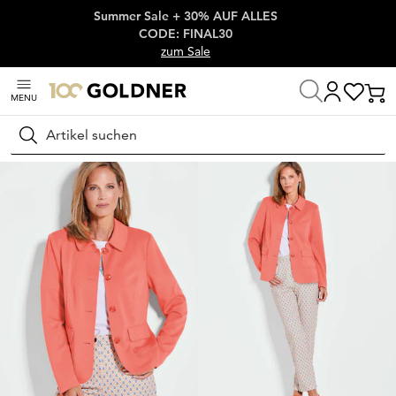
Summer Sale + 30% AUF ALLES
Überspringe Navigation, direkt zum Content
CODE: FINAL30
zum Sale
MENU
Startseite
Damenmode
Jacken & Blazer
Jacken
Suchen