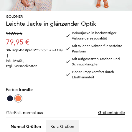
GOLDNER
Leichte Jacke in glänzender Optik
149,95 €
Indoorjacke in hochwertiger
Viskose-Jerseyqualität
79,95 €
Mit Wiener Nähten für perfekte
30-Tage-Bestpreis**: 89,95 €
(-11%)
Passform
|
Mit aufgesetzten Taschen und
inkl. MwSt.
,
Schmuckknöpfen
zzgl.
Versandkosten
Hoher Tragekomfort durch
Elasthananteil
Farbe:
koralle
Fällt normal aus
Größentabelle
Normal-Größen
Kurz-Größen