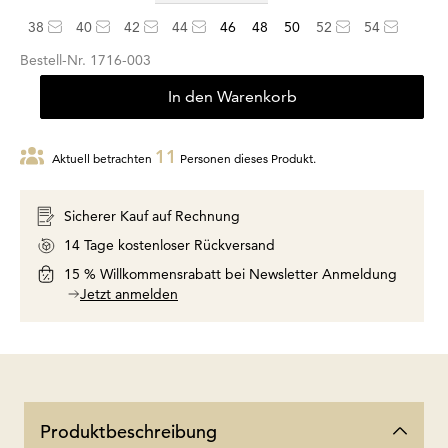
38
40
42
44
46
48
50
52
54
Bestell-Nr.
1716-003
In den Warenkorb
11
Aktuell betrachten
Personen dieses Produkt.
Sicherer Kauf auf Rechnung
14 Tage kostenloser Rückversand
15 % Willkommensrabatt bei Newsletter Anmeldung
Jetzt anmelden
Produktbeschreibung