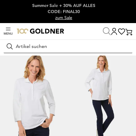
Summer Sale + 30% AUF ALLES
Überspringe Navigation, direkt zum Content
CODE: FINAL30
zum Sale
MENU
Startseite
Damenmode
Shirts
Poloshirts
Suchen