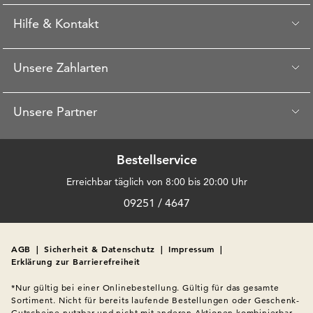
Hilfe & Kontakt
Unsere Zahlarten
Unsere Partner
Bestellservice
Erreichbar täglich von 8:00 bis 20:00 Uhr
09251 / 4647
AGB
|
Sicherheit & Datenschutz
|
Impressum
|
Erklärung zur Barrierefreiheit
*Nur gültig bei einer Onlinebestellung. Gültig für das gesamte 
Sortiment. Nicht für bereits laufende Bestellungen oder Geschenk-
Gutscheine nutzbar und nicht mit anderen Aktionen kombinierbar. 