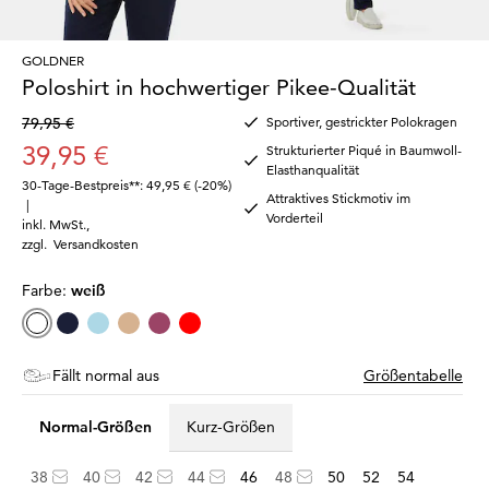
GOLDNER
Poloshirt in hochwertiger Pikee-Qualität
79,95 €
Sportiver, gestrickter Polokragen
39,95 €
Strukturierter Piqué in Baumwoll-
Elasthanqualität
30-Tage-Bestpreis**: 49,95 €
(-20%)
Attraktives Stickmotiv im
|
Vorderteil
inkl. MwSt.
,
zzgl.
Versandkosten
Farbe:
weiß
Fällt normal aus
Größentabelle
Normal-Größen
Kurz-Größen
38
40
42
44
46
48
50
52
54