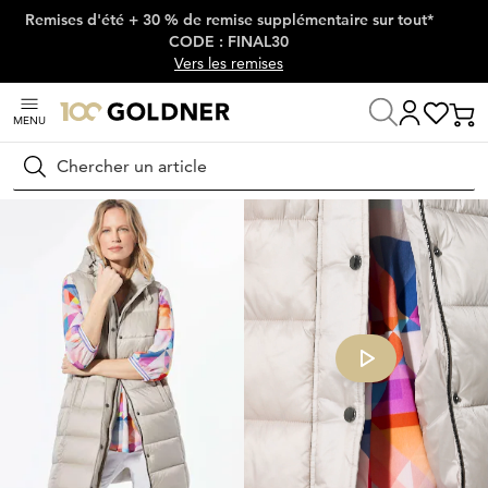
Remises d'été + 30 % de remise supplémentaire sur tout*
Passer la navigation, aller directement au contenu
CODE : FINAL30
Vers les remises
MENU
Maison
Mode femme
Vestes & blazers
Gilets
Rechercher