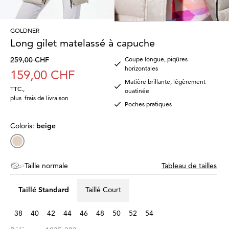
GOLDNER
Long gilet matelassé à capuche
259,00 CHF
Coupe longue, piqûres
horizontales
159,00 CHF
Matière brillante, légèrement
TTC.
,
ouatinée
plus
frais de livraison
Poches pratiques
Coloris:
beige
Taille normale
Tableau de tailles
Taillé Standard
Taillé Court
38
40
42
44
46
48
50
52
54