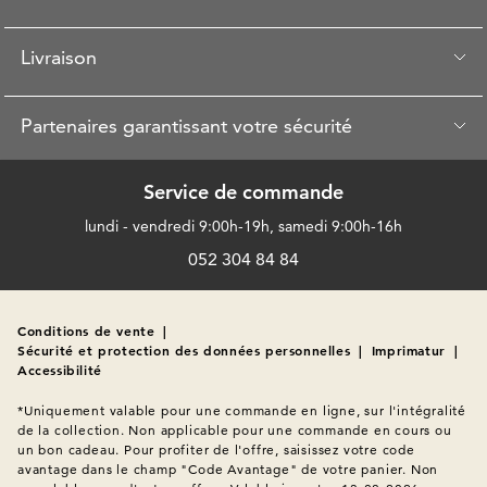
Livraison
Partenaires garantissant votre sécurité
Service de commande
lundi - vendredi 9:00h-19h, samedi 9:00h-16h
052 304 84 84
Conditions de vente
|
Sécurité et protection des données personnelles
|
Imprimatur
|
Accessibilité
*Uniquement valable pour une commande en ligne, sur l'intégralité 
de la collection. Non applicable pour une commande en cours ou 
un bon cadeau. Pour profiter de l'offre, saisissez votre code 
avantage dans le champ "Code Avantage" de votre panier. Non 